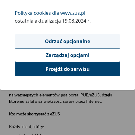
Polityka cookies dla www.zus.pl
Rodzaj wydarzenia
ostatnia aktualizacja 19.08.2024 r.
Szkolenia
Obszar merytoryczny
Odrzuć opcjonalne
obsługa klientów
Zarządzaj opcjami
Opis wydarzenia
Przejdź do serwisu
Platforma Usług Elektronicznych ZUS eZUS
to narzędzie, które ułatwia dostęp do usług świadczonych przez
Zakład Ubezpieczeń Społecznych. Jednym z jego
najważniejszych elementów jest portal PUE/eZUS, dzięki
któremu załatwisz większość spraw przez Internet.
Kto może skorzystać z eZUS
Każdy klient, który: