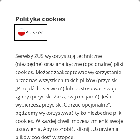
Polityka cookies
Polski
Menu
Szukaj
Serwisy ZUS wykorzystują techniczne
(niezbędne) oraz analityczne (opcjonalne) pliki
cookies. Możesz zaakceptować wykorzystanie
Szkolenia
przez nas wszystkich takich plików (przycisk
„Przejdź do serwisu”) lub dostosować swoje
zgody (przycisk „Zarządzaj opcjami”). Jeśli
wybierzesz przycisk „Odrzuć opcjonalne”,
będziemy wykorzystywać tylko niezbędne pliki
cookies. W każdej chwili możesz zmienić swoje
Zaproś ZUS do siebie - zakładanie profili
ustawienia. Aby to zrobić, kliknij „Ustawienia
eZUS w siedzibie Twojej firmy
plików cookies” w stopce.