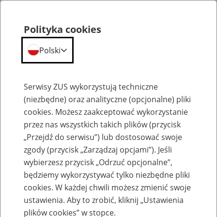
Polityka cookies
Polski
Menu
Szukaj
Serwisy ZUS wykorzystują techniczne
(niezbędne) oraz analityczne (opcjonalne) pliki
cookies. Możesz zaakceptować wykorzystanie
Szkolenia
przez nas wszystkich takich plików (przycisk
„Przejdź do serwisu”) lub dostosować swoje
zgody (przycisk „Zarządzaj opcjami”). Jeśli
wybierzesz przycisk „Odrzuć opcjonalne”,
będziemy wykorzystywać tylko niezbędne pliki
cookies. W każdej chwili możesz zmienić swoje
Zaproś ZUS do siebie - zakładanie profili
ustawienia. Aby to zrobić, kliknij „Ustawienia
eZUS w siedzibie Twojej firmy
plików cookies” w stopce.