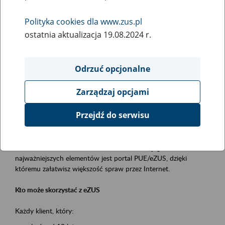
Polityka cookies dla www.zus.pl
Rodzaj wydarzenia
ostatnia aktualizacja 19.08.2024 r.
Szkolenia
Obszar merytoryczny
Odrzuć opcjonalne
obsługa klientów
Zarządzaj opcjami
Opis wydarzenia
Przejdź do serwisu
Platforma Usług Elektronicznych ZUS eZUS
to narzędzie, które ułatwia dostęp do usług świadczonych przez
Zakład Ubezpieczeń Społecznych. Jednym z jego
najważniejszych elementów jest portal PUE/eZUS, dzięki
któremu załatwisz większość spraw przez Internet.
Kto może skorzystać z eZUS
Każdy klient, który: