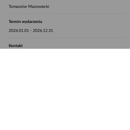
Tomaszów Mazowiecki
Termin wydarzenia
2026.01.01
-
2026.12.31
Kontakt
zgłoszenia przyjmujemy w godz. 8:00 - 15:00, pod numerem
telefonu: 44 726 36 41
Zobacz także
Zaproś ZUS do siebie: Aktywni 50+