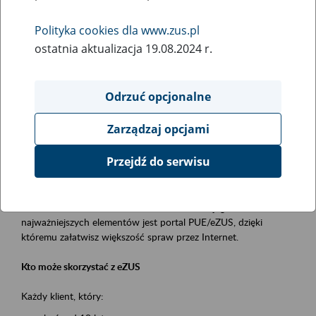
Polityka cookies dla www.zus.pl
Rodzaj wydarzenia
ostatnia aktualizacja 19.08.2024 r.
Szkolenia
Obszar merytoryczny
Odrzuć opcjonalne
obsługa klientów
Zarządzaj opcjami
Opis wydarzenia
Przejdź do serwisu
Platforma Usług Elektronicznych ZUS eZUS
to narzędzie, które ułatwia dostęp do usług świadczonych przez
Zakład Ubezpieczeń Społecznych. Jednym z jego
najważniejszych elementów jest portal PUE/eZUS, dzięki
któremu załatwisz większość spraw przez Internet.
Kto może skorzystać z eZUS
Każdy klient, który: