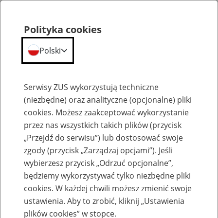
Polityka cookies
Polski
Menu
Szukaj
Serwisy ZUS wykorzystują techniczne
(niezbędne) oraz analityczne (opcjonalne) pliki
cookies. Możesz zaakceptować wykorzystanie
Szkolenia
przez nas wszystkich takich plików (przycisk
„Przejdź do serwisu”) lub dostosować swoje
zgody (przycisk „Zarządzaj opcjami”). Jeśli
wybierzesz przycisk „Odrzuć opcjonalne”,
będziemy wykorzystywać tylko niezbędne pliki
cookies. W każdej chwili możesz zmienić swoje
Zaproś ZUS do siebie - zakładanie profili
ustawienia. Aby to zrobić, kliknij „Ustawienia
eZUS w siedzibie Twojej firmy
plików cookies” w stopce.