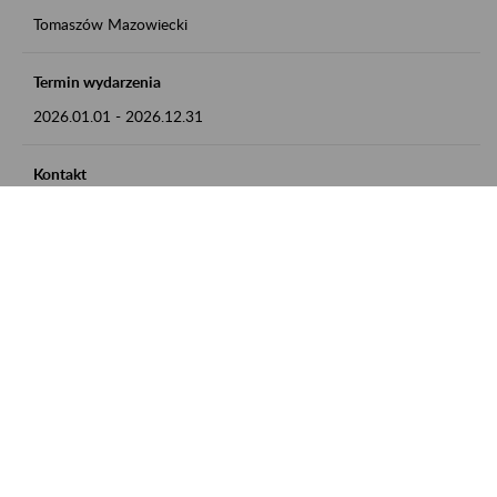
Tomaszów Mazowiecki
Termin wydarzenia
2026.01.01
-
2026.12.31
Kontakt
zgłoszenia przyjmujemy w godz. 8:00 - 15:00, pod numerem
telefonu: 44 726 36 41
Zobacz także
Zaproś ZUS do siebie: Aktywni 50+