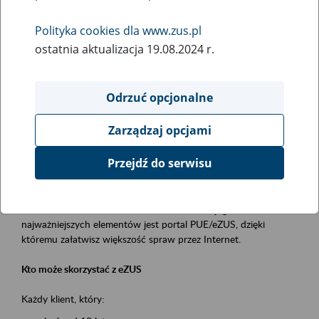
Polityka cookies dla www.zus.pl
Rodzaj wydarzenia
ostatnia aktualizacja 19.08.2024 r.
Szkolenia
Obszar merytoryczny
Odrzuć opcjonalne
obsługa klientów
Zarządzaj opcjami
Opis wydarzenia
Przejdź do serwisu
Platforma Usług Elektronicznych ZUS eZUS
to narzędzie, które ułatwia dostęp do usług świadczonych przez
Zakład Ubezpieczeń Społecznych. Jednym z jego
najważniejszych elementów jest portal PUE/eZUS, dzięki
któremu załatwisz większość spraw przez Internet.
Kto może skorzystać z eZUS
Każdy klient, który: