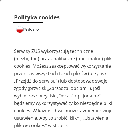
Polityka cookies
Polski
Menu
Szukaj
Serwisy ZUS wykorzystują techniczne
(niezbędne) oraz analityczne (opcjonalne) pliki
cookies. Możesz zaakceptować wykorzystanie
Szkolenia
przez nas wszystkich takich plików (przycisk
„Przejdź do serwisu”) lub dostosować swoje
zgody (przycisk „Zarządzaj opcjami”). Jeśli
wybierzesz przycisk „Odrzuć opcjonalne”,
będziemy wykorzystywać tylko niezbędne pliki
cookies. W każdej chwili możesz zmienić swoje
Zaproś ZUS do siebie - zakładanie profili
ustawienia. Aby to zrobić, kliknij „Ustawienia
eZUS w siedzibie Twojej firmy
plików cookies” w stopce.