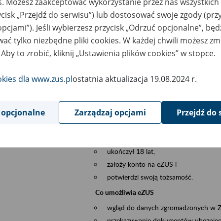
es. Możesz zaakceptować wykorzystanie przez nas wszystkich 
dzaj wydarzenia
Szkolenia
ycisk „Przejdź do serwisu”) lub dostosować swoje zgody (przy
opcjami”). Jeśli wybierzesz przycisk „Odrzuć opcjonalne”, bę
szar merytoryczny
obsługa klientów
ać tylko niezbędne pliki cookies. W każdej chwili możesz zm
 Aby to zrobić, kliknij „Ustawienia plików cookies” w stopce.
is wydarzenia
Platforma Usług Elektronicznych ZUS eZ
to narzędzie, które ułatwia dostęp do u
okies dla www.zus.pl
ostatnia aktualizacja 19.08.2024 r.
Jednym z jego najważniejszych elementów 
większość spraw przez Internet.
 opcjonalne
Zarządzaj opcjami
Przejdź do 
Kto może skorzystać z eZUS
Każdy klient, który:
ukończył 18 lat,
założy konto na eZUS i
potwierdzi swoją tożsamość.
Co umożliwia eZUS
wgląd do danych zgromadzonych w 
przekazywanie dokumentów ubezpiec