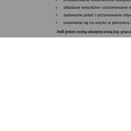
składanie wniosków i otrzymywanie n
zadawanie pytań i otrzymywanie odpo
umawianie się na wizyty w jednostce
Jeśli jesteś osobą ubezpieczoną (np. pra
możesz sprawdzić swoje dane zapisan
masz dostęp do informacji o stanie k
masz dostęp do informacji o wystawio
Jeśli jesteś płatnikiem składek (np. przeds
możesz skorzystać z aplikacji ePłatnik
ubezpieczeń, wypełnisz i przekażesz
ZUS,
możesz złożyć wniosek o wydanie zaśw
masz dostęp do zwolnień lekarskich 
Jeśli jesteś świadczeniobiorcą
masz dostęp m.in. do formularza PIT 
do formularza PIT 40A, czyli roczneg