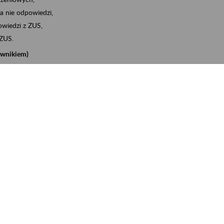
a nie odpowiedzi,
wiedzi z ZUS,
 ZUS.
cownikiem)
e na koncie w ZUS,
onta ubezpieczonego,
nych zwolnieniach lekarskich - e-ZLA
iębiorcą)
, za pomocą której m.in. zgłosisz pracownika do
 dokumenty rozliczeniowe z wykorzystaniem danych z bazy
iadczenia o niezaleganiu i odebrać go na eZUS,
swoich pracowników - e-ZLA
11A, czyli informacji o dochodach uzyskanych od ZUS lub
o obliczenia podatku przez ZUS,