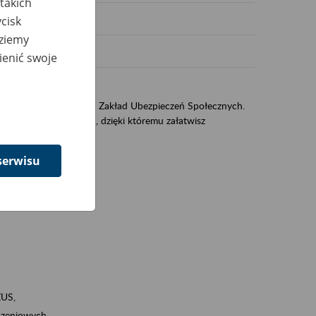
takich
cisk
dziemy
ienić swoje
US
sług świadczonych przez Zakład Ubezpieczeń Społecznych.
jest portal PUE/eZUS, dzięki któremu załatwisz
serwisu
ZUS,
zeniowych,