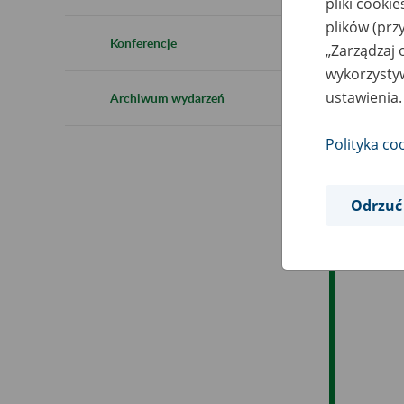
pliki cooki
Ro
plików (prz
Konferencje
„Zarządzaj 
Ob
wykorzystyw
ustawienia.
Archiwum wydarzeń
Op
Polityka co
Odrzuć