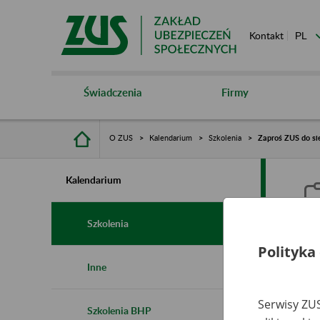
Kontakt
Świadczenia
Firmy
O ZUS
Kalendarium
Szkolenia
Zaproś ZUS do sie
Kalendarium
Szkolenia
Polityka
Z
Inne
s
Serwisy ZUS
Szkolenia BHP