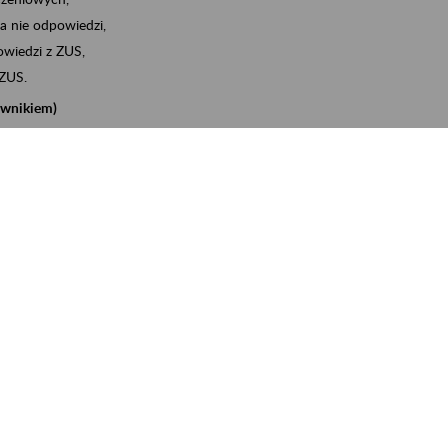
a nie odpowiedzi,
wiedzi z ZUS,
 ZUS.
cownikiem)
e na koncie w ZUS,
onta ubezpieczonego,
nych zwolnieniach lekarskich - e-ZLA
iębiorcą)
, za pomocą której m.in. zgłosisz pracownika do
 dokumenty rozliczeniowe z wykorzystaniem danych z bazy
iadczenia o niezaleganiu i odebrać go na eZUS,
swoich pracowników - e-ZLA
11A, czyli informacji o dochodach uzyskanych od ZUS lub
o obliczenia podatku przez ZUS,