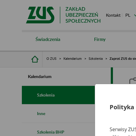
Kontakt
Świadczenia
Firmy
O ZUS
Kalendarium
Szkolenia
Zaproś ZUS do sie
Kalendarium
Szkolenia
Polityka
Z
Inne
s
Serwisy ZUS
Szkolenia BHP