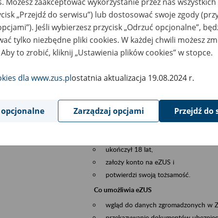
es. Możesz zaakceptować wykorzystanie przez nas wszystkich 
dzaj wydarzenia
Szkolenia
ycisk „Przejdź do serwisu”) lub dostosować swoje zgody (przy
opcjami”). Jeśli wybierzesz przycisk „Odrzuć opcjonalne”, bę
szar merytoryczny
obsługa klientów
ać tylko niezbędne pliki cookies. W każdej chwili możesz zm
 Aby to zrobić, kliknij „Ustawienia plików cookies” w stopce.
is wydarzenia
Platforma Usług Elektronicznych ZUS eZ
to narzędzie, które ułatwia dostęp do u
okies dla www.zus.pl
ostatnia aktualizacja 19.08.2024 r.
Jednym z jego najważniejszych elementów 
większość spraw przez Internet.
 opcjonalne
Zarządzaj opcjami
Przejdź do 
Kto może skorzystać z eZUS
Każdy klient, który:
ukończył 18 lat,
założy konto na eZUS i
potwierdzi swoją tożsamość.
Co umożliwia eZUS
wgląd do danych zgromadzonych w 
przekazywanie dokumentów ubezpiec