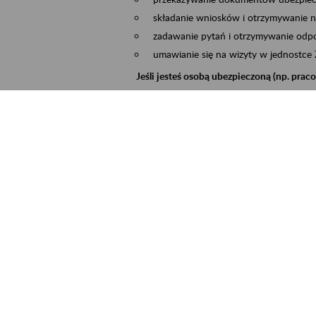
składanie wniosków i otrzymywanie n
zadawanie pytań i otrzymywanie odpo
umawianie się na wizyty w jednostce
Jeśli jesteś osobą ubezpieczoną (np. pra
możesz sprawdzić swoje dane zapisan
masz dostęp do informacji o stanie k
masz dostęp do informacji o wystawio
Jeśli jesteś płatnikiem składek (np. przeds
możesz skorzystać z aplikacji ePłatnik
ubezpieczeń, wypełnisz i przekażesz
ZUS,
możesz złożyć wniosek o wydanie zaśw
masz dostęp do zwolnień lekarskich 
Jeśli jesteś świadczeniobiorcą
masz dostęp m.in. do formularza PIT 
do formularza PIT 40A, czyli roczneg