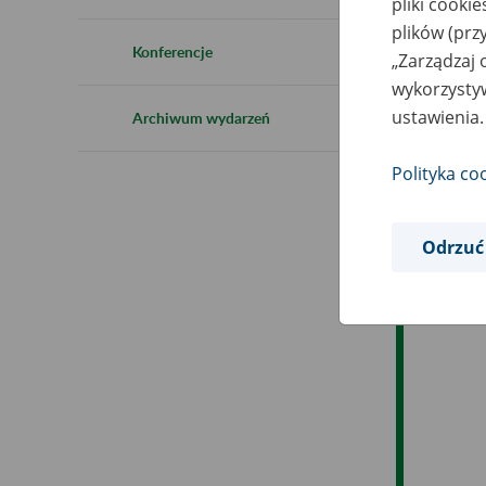
pliki cooki
Ro
plików (prz
Konferencje
„Zarządzaj 
Ob
wykorzystyw
ustawienia.
Archiwum wydarzeń
Op
Polityka co
Odrzuć