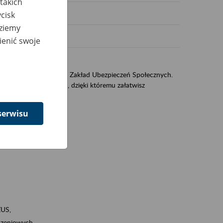
takich
cisk
dziemy
ienić swoje
US
sług świadczonych przez Zakład Ubezpieczeń Społecznych.
jest portal PUE/eZUS, dzięki któremu załatwisz
serwisu
ZUS,
zeniowych,