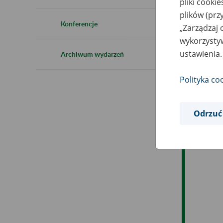
pliki cooki
Ro
plików (prz
Konferencje
„Zarządzaj 
Ob
wykorzystyw
ustawienia.
Archiwum wydarzeń
Op
Polityka co
Odrzuć