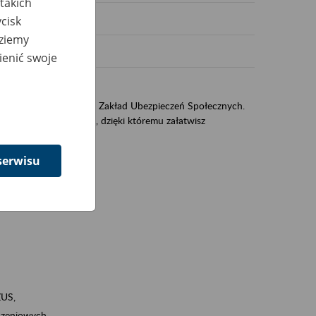
takich
cisk
dziemy
ienić swoje
US
sług świadczonych przez Zakład Ubezpieczeń Społecznych.
jest portal PUE/eZUS, dzięki któremu załatwisz
serwisu
ZUS,
zeniowych,