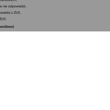
a nie odpowiedzi,
wiedzi z ZUS,
 ZUS.
cownikiem)
e na koncie w ZUS,
onta ubezpieczonego,
nych zwolnieniach lekarskich - e-ZLA
iębiorcą)
, za pomocą której m.in. zgłosisz pracownika do
 dokumenty rozliczeniowe z wykorzystaniem danych z bazy
iadczenia o niezaleganiu i odebrać go na eZUS,
swoich pracowników - e-ZLA
11A, czyli informacji o dochodach uzyskanych od ZUS lub
o obliczenia podatku przez ZUS,