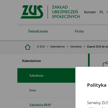
Kontakt
Świadczenia
Firmy
O ZUS
Kalendarium
Szkolenia
Zaproś ZUS do sie
Kalendarium
Szkolenia
Polityka
Z
Inne
s
Serwisy ZUS
Szkolenia BHP