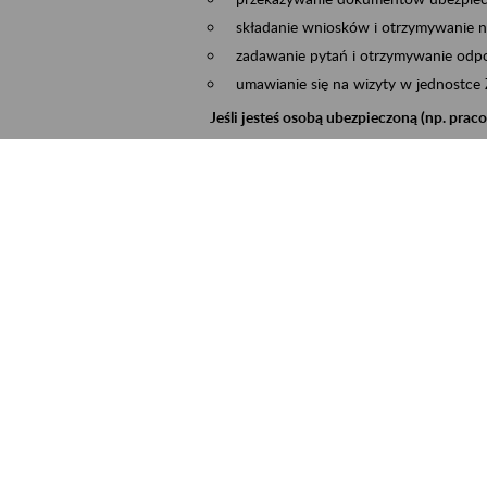
składanie wniosków i otrzymywanie n
zadawanie pytań i otrzymywanie odpo
umawianie się na wizyty w jednostce
Jeśli jesteś osobą ubezpieczoną (np. pra
możesz sprawdzić swoje dane zapisan
masz dostęp do informacji o stanie k
masz dostęp do informacji o wystawio
Jeśli jesteś płatnikiem składek (np. przeds
możesz skorzystać z aplikacji ePłatnik
ubezpieczeń, wypełnisz i przekażesz
ZUS,
możesz złożyć wniosek o wydanie zaśw
masz dostęp do zwolnień lekarskich 
Jeśli jesteś świadczeniobiorcą
masz dostęp m.in. do formularza PIT 
do formularza PIT 40A, czyli roczneg