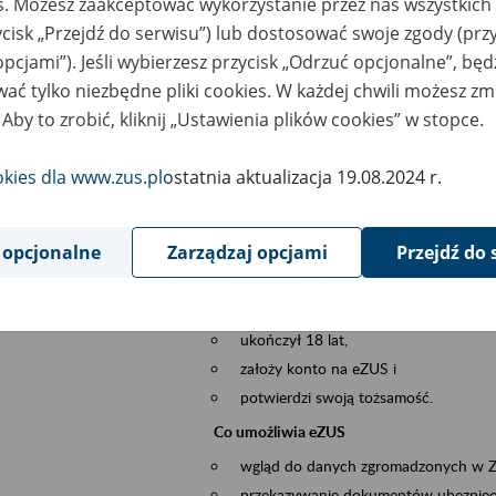
es. Możesz zaakceptować wykorzystanie przez nas wszystkich 
dzaj wydarzenia
Szkolenia
ycisk „Przejdź do serwisu”) lub dostosować swoje zgody (przy
opcjami”). Jeśli wybierzesz przycisk „Odrzuć opcjonalne”, bę
szar merytoryczny
obsługa klientów
ać tylko niezbędne pliki cookies. W każdej chwili możesz zm
 Aby to zrobić, kliknij „Ustawienia plików cookies” w stopce.
is wydarzenia
Platforma Usług Elektronicznych ZUS eZ
to narzędzie, które ułatwia dostęp do u
okies dla www.zus.pl
ostatnia aktualizacja 19.08.2024 r.
Jednym z jego najważniejszych elementów 
większość spraw przez Internet.
 opcjonalne
Zarządzaj opcjami
Przejdź do 
Kto może skorzystać z eZUS
Każdy klient, który:
ukończył 18 lat,
założy konto na eZUS i
potwierdzi swoją tożsamość.
Co umożliwia eZUS
wgląd do danych zgromadzonych w 
przekazywanie dokumentów ubezpiec