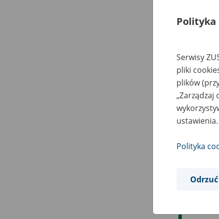
Polityka
Serwisy ZUS
pliki cooki
plików (prz
„Zarządzaj 
wykorzystyw
ustawienia.
Polityka co
Odrzuć