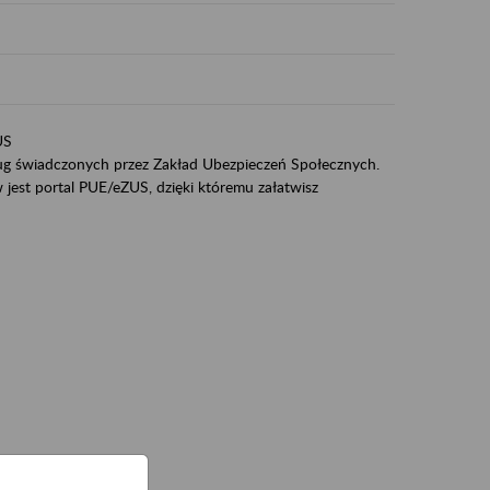
US
sług świadczonych przez Zakład Ubezpieczeń Społecznych.
jest portal PUE/eZUS, dzięki któremu załatwisz
ZUS,
zeniowych,