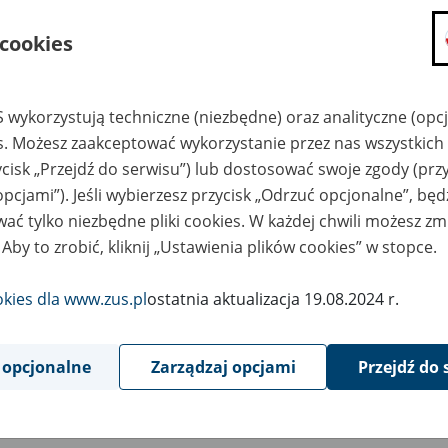
składanie wniosków i otrzymywanie n
 cookies
zadawanie pytań i otrzymywanie odpo
umawianie się na wizyty w jednostce
Jeśli jesteś osobą ubezpieczoną (np. pra
 wykorzystują techniczne (niezbędne) oraz analityczne (opc
możesz sprawdzić swoje dane zapisan
es. Możesz zaakceptować wykorzystanie przez nas wszystkich 
masz dostęp do informacji o stanie k
ycisk „Przejdź do serwisu”) lub dostosować swoje zgody (przy
masz dostęp do informacji o wystawio
opcjami”). Jeśli wybierzesz przycisk „Odrzuć opcjonalne”, bę
ać tylko niezbędne pliki cookies. W każdej chwili możesz zm
Jeśli jesteś płatnikiem składek (np. przeds
 Aby to zrobić, kliknij „Ustawienia plików cookies” w stopce.
możesz skorzystać z aplikacji ePłatnik
ubezpieczeń, wypełnisz i przekażesz
ZUS,
okies dla www.zus.pl
ostatnia aktualizacja 19.08.2024 r.
możesz złożyć wniosek o wydanie zaśw
masz dostęp do zwolnień lekarskich 
 opcjonalne
Zarządzaj opcjami
Przejdź do 
Jeśli jesteś świadczeniobiorcą
masz dostęp m.in. do formularza PIT 
do formularza PIT 40A, czyli roczneg