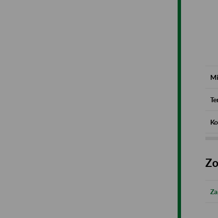
Mi
Te
Ko
Zo
Za