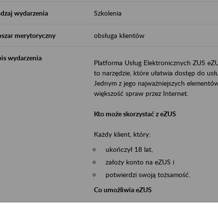
dzaj wydarzenia
Szkolenia
szar merytoryczny
obsługa klientów
is wydarzenia
Platforma Usług Elektronicznych ZUS eZ
to narzędzie, które ułatwia dostęp do u
Jednym z jego najważniejszych elementów 
większość spraw przez Internet.
Kto może skorzystać z eZUS
Każdy klient, który:
ukończył 18 lat,
założy konto na eZUS i
potwierdzi swoją tożsamość.
Co umożliwia eZUS
wgląd do danych zgromadzonych w 
przekazywanie dokumentów ubezpiec