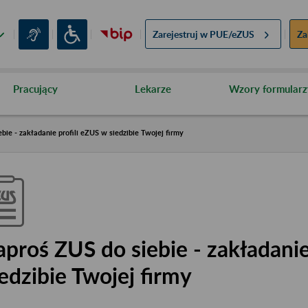
Zarejestruj w
PUE/eZUS
Za
Pracujący
Lekarze
Wzory formularz
bie - zakładanie profili eZUS w siedzibie Twojej firmy
aproś ZUS do siebie - zakładanie
iedzibie Twojej firmy