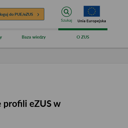
loguj do
PUE/eZUS
Szukaj
y
Baza wiedzy
O ZUS
 profili eZUS w