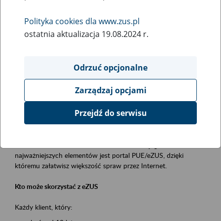
Polityka cookies dla www.zus.pl
Rodzaj wydarzenia
ostatnia aktualizacja 19.08.2024 r.
Szkolenia
Obszar merytoryczny
Odrzuć opcjonalne
obsługa klientów
Zarządzaj opcjami
Opis wydarzenia
Przejdź do serwisu
Platforma Usług Elektronicznych ZUS eZUS
to narzędzie, które ułatwia dostęp do usług świadczonych przez
Zakład Ubezpieczeń Społecznych. Jednym z jego
najważniejszych elementów jest portal PUE/eZUS, dzięki
któremu załatwisz większość spraw przez Internet.
Kto może skorzystać z eZUS
Każdy klient, który: