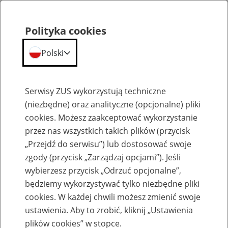
Polityka cookies
Polski
Menu
Szukaj
Serwisy ZUS wykorzystują techniczne
(niezbędne) oraz analityczne (opcjonalne) pliki
cookies. Możesz zaakceptować wykorzystanie
Szkolenia
przez nas wszystkich takich plików (przycisk
„Przejdź do serwisu”) lub dostosować swoje
zgody (przycisk „Zarządzaj opcjami”). Jeśli
wybierzesz przycisk „Odrzuć opcjonalne”,
będziemy wykorzystywać tylko niezbędne pliki
cookies. W każdej chwili możesz zmienić swoje
Zaproś ZUS do siebie - zakładanie profili
ustawienia. Aby to zrobić, kliknij „Ustawienia
eZUS w siedzibie Twojej firmy
plików cookies” w stopce.