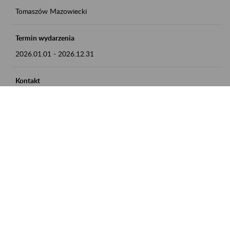
Tomaszów Mazowiecki
Termin wydarzenia
2026.01.01
-
2026.12.31
Kontakt
zgłoszenia przyjmujemy w godz. 8:00 - 15:00, pod numerem
telefonu: 44 726 36 41
Zobacz także
Zaproś ZUS do siebie: Aktywni 50+