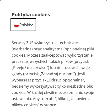
Polityka cookies
Polski
Menu
Szukaj
Serwisy ZUS wykorzystują techniczne
(niezbędne) oraz analityczne (opcjonalne) pliki
cookies. Możesz zaakceptować wykorzystanie
Szkolenia
przez nas wszystkich takich plików (przycisk
„Przejdź do serwisu”) lub dostosować swoje
zgody (przycisk „Zarządzaj opcjami”). Jeśli
wybierzesz przycisk „Odrzuć opcjonalne”,
będziemy wykorzystywać tylko niezbędne pliki
cookies. W każdej chwili możesz zmienić swoje
Zaproś ZUS do siebie - zakładanie profili
ustawienia. Aby to zrobić, kliknij „Ustawienia
eZUS w siedzibie Twojej firmy
plików cookies” w stopce.