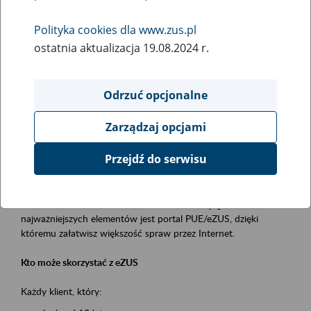
Polityka cookies dla www.zus.pl
Rodzaj wydarzenia
ostatnia aktualizacja 19.08.2024 r.
Szkolenia
Obszar merytoryczny
Odrzuć opcjonalne
obsługa klientów
Zarządzaj opcjami
Opis wydarzenia
Przejdź do serwisu
Platforma Usług Elektronicznych ZUS eZUS
to narzędzie, które ułatwia dostęp do usług świadczonych przez
Zakład Ubezpieczeń Społecznych. Jednym z jego
najważniejszych elementów jest portal PUE/eZUS, dzięki
któremu załatwisz większość spraw przez Internet.
Kto może skorzystać z eZUS
Każdy klient, który: