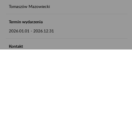
Tomaszów Mazowiecki
Termin wydarzenia
2026.01.01
-
2026.12.31
Kontakt
zgłoszenia przyjmujemy w godz. 8:00 - 15:00, pod numerem
telefonu: 44 726 36 41
Zobacz także
Zaproś ZUS do siebie: Aktywni 50+