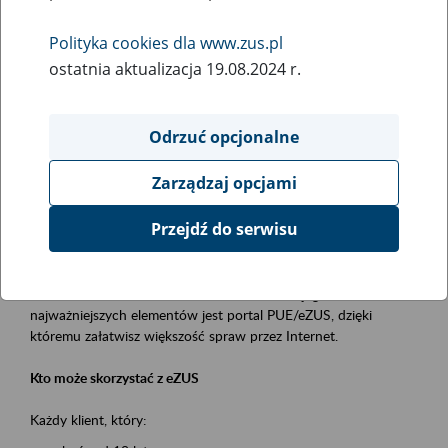
Polityka cookies dla www.zus.pl
Rodzaj wydarzenia
ostatnia aktualizacja 19.08.2024 r.
Szkolenia
Obszar merytoryczny
Odrzuć opcjonalne
obsługa klientów
Zarządzaj opcjami
Opis wydarzenia
Przejdź do serwisu
Platforma Usług Elektronicznych ZUS eZUS
to narzędzie, które ułatwia dostęp do usług świadczonych przez
Zakład Ubezpieczeń Społecznych. Jednym z jego
najważniejszych elementów jest portal PUE/eZUS, dzięki
któremu załatwisz większość spraw przez Internet.
Kto może skorzystać z eZUS
Każdy klient, który: