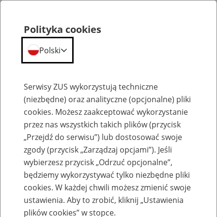
Polityka cookies
Polski
Menu
Szukaj
Serwisy ZUS wykorzystują techniczne
(niezbędne) oraz analityczne (opcjonalne) pliki
cookies. Możesz zaakceptować wykorzystanie
Szkolenia
przez nas wszystkich takich plików (przycisk
„Przejdź do serwisu”) lub dostosować swoje
zgody (przycisk „Zarządzaj opcjami”). Jeśli
wybierzesz przycisk „Odrzuć opcjonalne”,
będziemy wykorzystywać tylko niezbędne pliki
cookies. W każdej chwili możesz zmienić swoje
Zaproś ZUS do siebie - zakładanie profili
ustawienia. Aby to zrobić, kliknij „Ustawienia
eZUS w siedzibie Twojej firmy
plików cookies” w stopce.