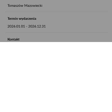
Tomaszów Mazowiecki
Termin wydarzenia
2026.01.01
-
2026.12.31
Kontakt
zgłoszenia przyjmujemy w godz. 8:00 - 15:00, pod numerem
telefonu: 44 726 36 41
Zobacz także
Zaproś ZUS do siebie: Aktywni 50+