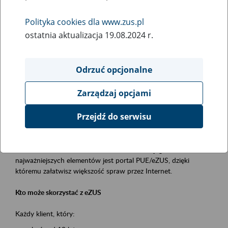
Polityka cookies dla www.zus.pl
Rodzaj wydarzenia
ostatnia aktualizacja 19.08.2024 r.
Szkolenia
Obszar merytoryczny
Odrzuć opcjonalne
obsługa klientów
Zarządzaj opcjami
Opis wydarzenia
Przejdź do serwisu
Platforma Usług Elektronicznych ZUS eZUS
to narzędzie, które ułatwia dostęp do usług świadczonych przez
Zakład Ubezpieczeń Społecznych. Jednym z jego
najważniejszych elementów jest portal PUE/eZUS, dzięki
któremu załatwisz większość spraw przez Internet.
Kto może skorzystać z eZUS
Każdy klient, który: