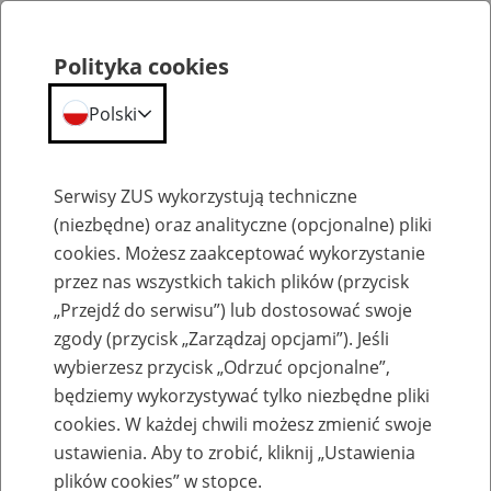
Polityka cookies
Polski
Menu
Szukaj
Serwisy ZUS wykorzystują techniczne
(niezbędne) oraz analityczne (opcjonalne) pliki
cookies. Możesz zaakceptować wykorzystanie
Szkolenia
przez nas wszystkich takich plików (przycisk
„Przejdź do serwisu”) lub dostosować swoje
zgody (przycisk „Zarządzaj opcjami”). Jeśli
wybierzesz przycisk „Odrzuć opcjonalne”,
będziemy wykorzystywać tylko niezbędne pliki
cookies. W każdej chwili możesz zmienić swoje
Zaproś ZUS do siebie - zakładanie profili
ustawienia. Aby to zrobić, kliknij „Ustawienia
eZUS w siedzibie Twojej firmy
plików cookies” w stopce.