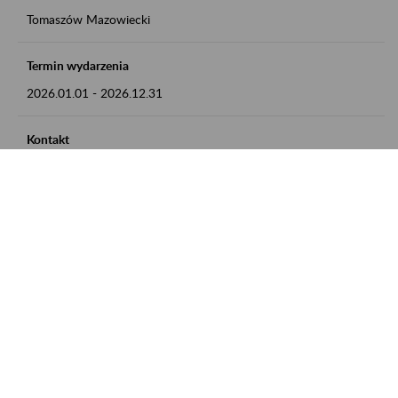
Tomaszów Mazowiecki
Termin wydarzenia
2026.01.01
-
2026.12.31
Kontakt
zgłoszenia przyjmujemy w godz. 8:00 - 15:00, pod numerem
telefonu: 44 726 36 41
Zobacz także
Zaproś ZUS do siebie: Aktywni 50+