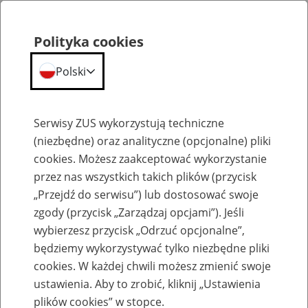
Polityka cookies
Polski
Menu
Szukaj
Serwisy ZUS wykorzystują techniczne
(niezbędne) oraz analityczne (opcjonalne) pliki
cookies. Możesz zaakceptować wykorzystanie
Szkolenia
przez nas wszystkich takich plików (przycisk
„Przejdź do serwisu”) lub dostosować swoje
zgody (przycisk „Zarządzaj opcjami”). Jeśli
wybierzesz przycisk „Odrzuć opcjonalne”,
będziemy wykorzystywać tylko niezbędne pliki
cookies. W każdej chwili możesz zmienić swoje
Zaproś ZUS do siebie - zakładanie profili
ustawienia. Aby to zrobić, kliknij „Ustawienia
eZUS w siedzibie Twojej firmy
plików cookies” w stopce.