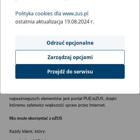
Polityka cookies dla www.zus.pl
Rodzaj wydarzenia
ostatnia aktualizacja 19.08.2024 r.
Szkolenia
Obszar merytoryczny
Odrzuć opcjonalne
obsługa klientów
Zarządzaj opcjami
Opis wydarzenia
Przejdź do serwisu
Platforma Usług Elektronicznych ZUS eZUS
to narzędzie, które ułatwia dostęp do usług świadczonych przez
Zakład Ubezpieczeń Społecznych. Jednym z jego
najważniejszych elementów jest portal PUE/eZUS, dzięki
któremu załatwisz większość spraw przez Internet.
Kto może skorzystać z eZUS
Każdy klient, który: