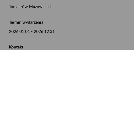
Tomaszów Mazowiecki
Termin wydarzenia
2026.01.01
-
2026.12.31
Kontakt
zgłoszenia przyjmujemy w godz. 8:00 - 15:00, pod numerem
telefonu: 44 726 36 41
Zobacz także
Zaproś ZUS do siebie: Aktywni 50+