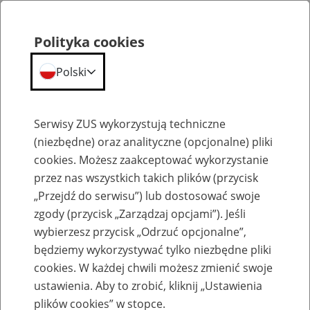
Polityka cookies
Polski
Menu
Szukaj
Serwisy ZUS wykorzystują techniczne
(niezbędne) oraz analityczne (opcjonalne) pliki
cookies. Możesz zaakceptować wykorzystanie
Szkolenia
przez nas wszystkich takich plików (przycisk
„Przejdź do serwisu”) lub dostosować swoje
zgody (przycisk „Zarządzaj opcjami”). Jeśli
wybierzesz przycisk „Odrzuć opcjonalne”,
będziemy wykorzystywać tylko niezbędne pliki
cookies. W każdej chwili możesz zmienić swoje
Zaproś ZUS do siebie - zakładanie profili
ustawienia. Aby to zrobić, kliknij „Ustawienia
eZUS w siedzibie Twojej firmy
plików cookies” w stopce.