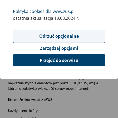
Polityka cookies dla www.zus.pl
Rodzaj wydarzenia
ostatnia aktualizacja 19.08.2024 r.
Szkolenia
Obszar merytoryczny
Odrzuć opcjonalne
obsługa klientów
Zarządzaj opcjami
Opis wydarzenia
Przejdź do serwisu
Platforma Usług Elektronicznych ZUS eZUS
to narzędzie, które ułatwia dostęp do usług świadczonych przez
Zakład Ubezpieczeń Społecznych. Jednym z jego
najważniejszych elementów jest portal PUE/eZUS, dzięki
któremu załatwisz większość spraw przez Internet.
Kto może skorzystać z eZUS
Każdy klient, który: