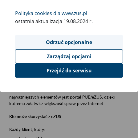
Polityka cookies dla www.zus.pl
Rodzaj wydarzenia
ostatnia aktualizacja 19.08.2024 r.
Szkolenia
Obszar merytoryczny
Odrzuć opcjonalne
obsługa klientów
Zarządzaj opcjami
Opis wydarzenia
Przejdź do serwisu
Platforma Usług Elektronicznych ZUS eZUS
to narzędzie, które ułatwia dostęp do usług świadczonych przez
Zakład Ubezpieczeń Społecznych. Jednym z jego
najważniejszych elementów jest portal PUE/eZUS, dzięki
któremu załatwisz większość spraw przez Internet.
Kto może skorzystać z eZUS
Każdy klient, który: