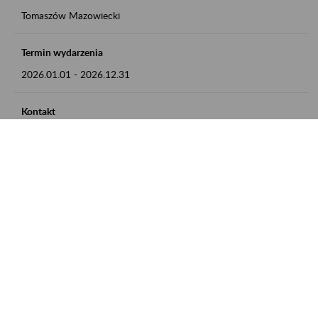
Tomaszów Mazowiecki
Termin wydarzenia
2026.01.01
-
2026.12.31
Kontakt
zgłoszenia przyjmujemy w godz. 8:00 - 15:00, pod numerem
telefonu: 44 726 36 41
Zobacz także
Zaproś ZUS do siebie: Aktywni 50+