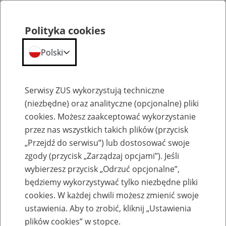
Polityka cookies
Polski
Menu
Szukaj
Serwisy ZUS wykorzystują techniczne
(niezbędne) oraz analityczne (opcjonalne) pliki
cookies. Możesz zaakceptować wykorzystanie
Szkolenia
przez nas wszystkich takich plików (przycisk
„Przejdź do serwisu”) lub dostosować swoje
zgody (przycisk „Zarządzaj opcjami”). Jeśli
wybierzesz przycisk „Odrzuć opcjonalne”,
będziemy wykorzystywać tylko niezbędne pliki
cookies. W każdej chwili możesz zmienić swoje
Zaproś ZUS do siebie - zakładanie profili
ustawienia. Aby to zrobić, kliknij „Ustawienia
eZUS w siedzibie Twojej firmy
plików cookies” w stopce.