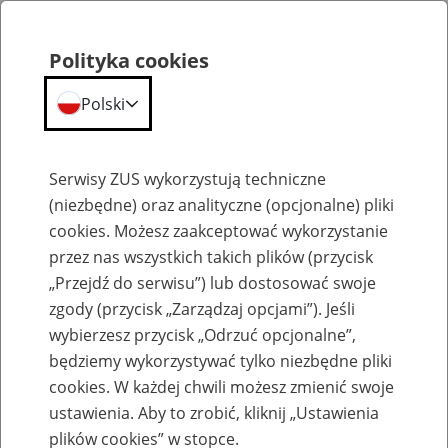
Polityka cookies
Polski
Menu
Szukaj
Serwisy ZUS wykorzystują techniczne
(niezbędne) oraz analityczne (opcjonalne) pliki
cookies. Możesz zaakceptować wykorzystanie
Szkolenia
przez nas wszystkich takich plików (przycisk
„Przejdź do serwisu”) lub dostosować swoje
zgody (przycisk „Zarządzaj opcjami”). Jeśli
wybierzesz przycisk „Odrzuć opcjonalne”,
będziemy wykorzystywać tylko niezbędne pliki
cookies. W każdej chwili możesz zmienić swoje
Zaproś ZUS do siebie - zakładanie profili
ustawienia. Aby to zrobić, kliknij „Ustawienia
eZUS w siedzibie Twojej firmy
plików cookies” w stopce.