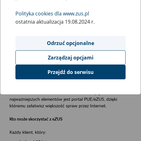
Polityka cookies dla www.zus.pl
Rodzaj wydarzenia
ostatnia aktualizacja 19.08.2024 r.
Szkolenia
Obszar merytoryczny
Odrzuć opcjonalne
obsługa klientów
Zarządzaj opcjami
Opis wydarzenia
Przejdź do serwisu
Platforma Usług Elektronicznych ZUS eZUS
to narzędzie, które ułatwia dostęp do usług świadczonych przez
Zakład Ubezpieczeń Społecznych. Jednym z jego
najważniejszych elementów jest portal PUE/eZUS, dzięki
któremu załatwisz większość spraw przez Internet.
Kto może skorzystać z eZUS
Każdy klient, który: