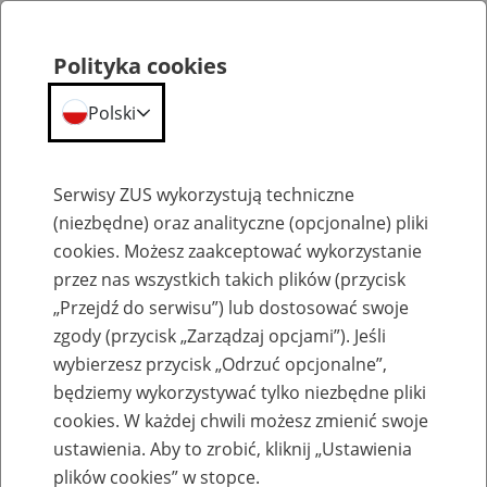
Polityka cookies
Polski
Menu
Szukaj
Serwisy ZUS wykorzystują techniczne
(niezbędne) oraz analityczne (opcjonalne) pliki
cookies. Możesz zaakceptować wykorzystanie
Szkolenia
przez nas wszystkich takich plików (przycisk
„Przejdź do serwisu”) lub dostosować swoje
zgody (przycisk „Zarządzaj opcjami”). Jeśli
wybierzesz przycisk „Odrzuć opcjonalne”,
będziemy wykorzystywać tylko niezbędne pliki
cookies. W każdej chwili możesz zmienić swoje
Zaproś ZUS do siebie - zakładanie profili
ustawienia. Aby to zrobić, kliknij „Ustawienia
eZUS w siedzibie Twojej firmy
plików cookies” w stopce.