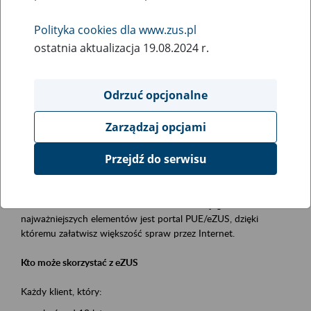
Polityka cookies dla www.zus.pl
Rodzaj wydarzenia
ostatnia aktualizacja 19.08.2024 r.
Szkolenia
Obszar merytoryczny
Odrzuć opcjonalne
obsługa klientów
Zarządzaj opcjami
Opis wydarzenia
Przejdź do serwisu
Platforma Usług Elektronicznych ZUS eZUS
to narzędzie, które ułatwia dostęp do usług świadczonych przez
Zakład Ubezpieczeń Społecznych. Jednym z jego
najważniejszych elementów jest portal PUE/eZUS, dzięki
któremu załatwisz większość spraw przez Internet.
Kto może skorzystać z eZUS
Każdy klient, który: