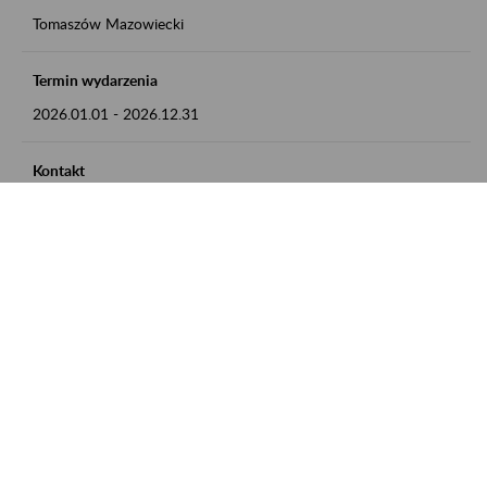
Tomaszów Mazowiecki
Termin wydarzenia
2026.01.01
-
2026.12.31
Kontakt
zgłoszenia przyjmujemy w godz. 8:00 - 15:00, pod numerem
telefonu: 44 726 36 41
Zobacz także
Zaproś ZUS do siebie: Aktywni 50+