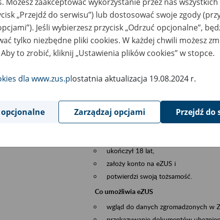
es. Możesz zaakceptować wykorzystanie przez nas wszystkich 
dzaj wydarzenia
Szkolenia
ycisk „Przejdź do serwisu”) lub dostosować swoje zgody (przy
opcjami”). Jeśli wybierzesz przycisk „Odrzuć opcjonalne”, bę
szar merytoryczny
obsługa klientów
ać tylko niezbędne pliki cookies. W każdej chwili możesz zm
 Aby to zrobić, kliknij „Ustawienia plików cookies” w stopce.
is wydarzenia
Platforma Usług Elektronicznych ZUS eZ
to narzędzie, które ułatwia dostęp do u
okies dla www.zus.pl
ostatnia aktualizacja 19.08.2024 r.
Jednym z jego najważniejszych elementów 
większość spraw przez Internet.
 opcjonalne
Zarządzaj opcjami
Przejdź do 
Kto może skorzystać z eZUS
Każdy klient, który:
ukończył 18 lat,
założy konto na eZUS i
potwierdzi swoją tożsamość.
Co umożliwia eZUS
wgląd do danych zgromadzonych w 
przekazywanie dokumentów ubezpiec