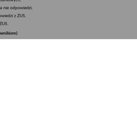
a nie odpowiedzi,
wiedzi z ZUS,
 ZUS.
cownikiem)
e na koncie w ZUS,
onta ubezpieczonego,
nych zwolnieniach lekarskich - e-ZLA
iębiorcą)
, za pomocą której m.in. zgłosisz pracownika do
 dokumenty rozliczeniowe z wykorzystaniem danych z bazy
iadczenia o niezaleganiu i odebrać go na eZUS,
swoich pracowników - e-ZLA
11A, czyli informacji o dochodach uzyskanych od ZUS lub
o obliczenia podatku przez ZUS,