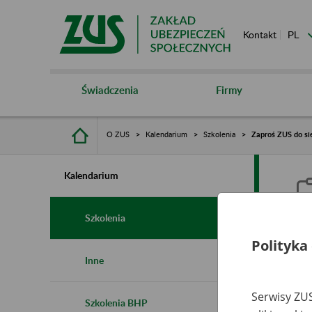
Kontakt
Świadczenia
Firmy
O ZUS
Kalendarium
Szkolenia
Zaproś ZUS do sie
Kalendarium
Szkolenia
Polityka
Z
Inne
s
Serwisy ZUS
Szkolenia BHP