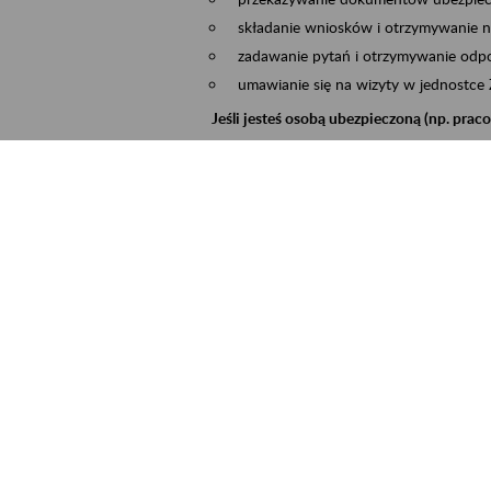
składanie wniosków i otrzymywanie n
zadawanie pytań i otrzymywanie odpo
umawianie się na wizyty w jednostce
Jeśli jesteś osobą ubezpieczoną (np. pra
możesz sprawdzić swoje dane zapisan
masz dostęp do informacji o stanie k
masz dostęp do informacji o wystawio
Jeśli jesteś płatnikiem składek (np. przeds
możesz skorzystać z aplikacji ePłatnik
ubezpieczeń, wypełnisz i przekażesz
ZUS,
możesz złożyć wniosek o wydanie zaśw
masz dostęp do zwolnień lekarskich 
Jeśli jesteś świadczeniobiorcą
masz dostęp m.in. do formularza PIT 
do formularza PIT 40A, czyli roczneg