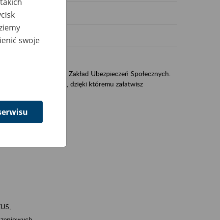
takich
cisk
dziemy
ienić swoje
US
sług świadczonych przez Zakład Ubezpieczeń Społecznych.
jest portal PUE/eZUS, dzięki któremu załatwisz
serwisu
ZUS,
zeniowych,