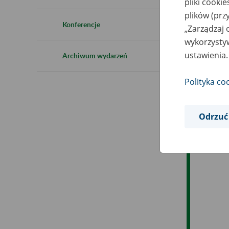
pliki cooki
Ro
plików (prz
Konferencje
„Zarządzaj 
Ob
wykorzystyw
ustawienia.
Archiwum wydarzeń
Op
Polityka co
Odrzuć