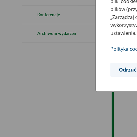
pliki cooki
Ro
plików (prz
Konferencje
„Zarządzaj 
Ob
wykorzystyw
ustawienia.
Archiwum wydarzeń
Op
Polityka co
Odrzuć