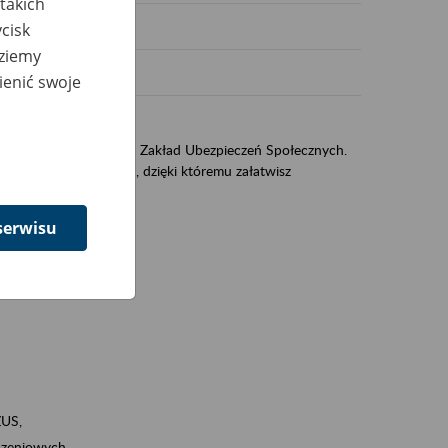
takich
cisk
dziemy
ienić swoje
US
sług świadczonych przez Zakład Ubezpieczeń Społecznych.
jest portal PUE/eZUS, dzięki któremu załatwisz
serwisu
ZUS,
zeniowych,