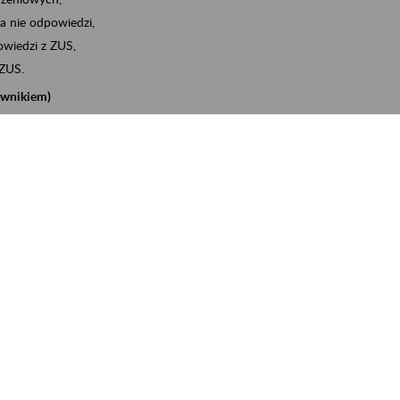
a nie odpowiedzi,
wiedzi z ZUS,
 ZUS.
cownikiem)
e na koncie w ZUS,
onta ubezpieczonego,
nych zwolnieniach lekarskich - e-ZLA
iębiorcą)
, za pomocą której m.in. zgłosisz pracownika do
 dokumenty rozliczeniowe z wykorzystaniem danych z bazy
iadczenia o niezaleganiu i odebrać go na eZUS,
swoich pracowników - e-ZLA
11A, czyli informacji o dochodach uzyskanych od ZUS lub
o obliczenia podatku przez ZUS,