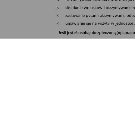
składanie wniosków i otrzymywanie n
zadawanie pytań i otrzymywanie odpo
umawianie się na wizyty w jednostce
Jeśli jesteś osobą ubezpieczoną (np. pra
możesz sprawdzić swoje dane zapisan
masz dostęp do informacji o stanie k
masz dostęp do informacji o wystawio
Jeśli jesteś płatnikiem składek (np. przeds
możesz skorzystać z aplikacji ePłatnik
ubezpieczeń, wypełnisz i przekażesz
ZUS,
możesz złożyć wniosek o wydanie zaśw
masz dostęp do zwolnień lekarskich 
Jeśli jesteś świadczeniobiorcą
masz dostęp m.in. do formularza PIT 
do formularza PIT 40A, czyli roczneg