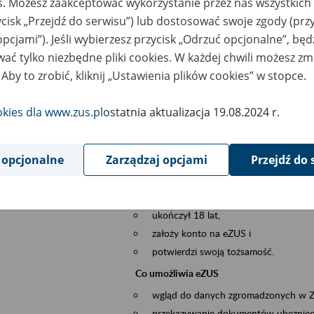
es. Możesz zaakceptować wykorzystanie przez nas wszystkich 
dzaj wydarzenia
Szkolenia
ycisk „Przejdź do serwisu”) lub dostosować swoje zgody (przy
opcjami”). Jeśli wybierzesz przycisk „Odrzuć opcjonalne”, bę
szar merytoryczny
obsługa klientów
ać tylko niezbędne pliki cookies. W każdej chwili możesz zm
 Aby to zrobić, kliknij „Ustawienia plików cookies” w stopce.
is wydarzenia
Platforma Usług Elektronicznych ZUS eZ
to narzędzie, które ułatwia dostęp do u
okies dla www.zus.pl
ostatnia aktualizacja 19.08.2024 r.
Jednym z jego najważniejszych elementów 
większość spraw przez Internet.
 opcjonalne
Zarządzaj opcjami
Przejdź do 
Kto może skorzystać z eZUS
Każdy klient, który:
ukończył 18 lat,
założy konto na eZUS i
potwierdzi swoją tożsamość.
Co umożliwia eZUS
wgląd do danych zgromadzonych w 
przekazywanie dokumentów ubezpiec