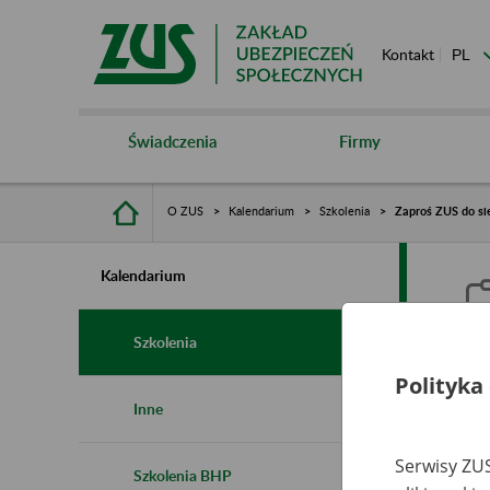
Kontakt
Świadczenia
Firmy
O ZUS
Kalendarium
Szkolenia
Zaproś ZUS do sie
Kalendarium
Szkolenia
Polityka
Z
Inne
s
Serwisy ZUS
Szkolenia BHP