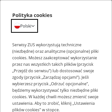
Polityka cookies
Polski
Menu
Szukaj
Serwisy ZUS wykorzystują techniczne
(niezbędne) oraz analityczne (opcjonalne) pliki
cookies. Możesz zaakceptować wykorzystanie
Szkolenia
przez nas wszystkich takich plików (przycisk
„Przejdź do serwisu”) lub dostosować swoje
zgody (przycisk „Zarządzaj opcjami”). Jeśli
wybierzesz przycisk „Odrzuć opcjonalne”,
będziemy wykorzystywać tylko niezbędne pliki
cookies. W każdej chwili możesz zmienić swoje
Zaproś ZUS do siebie - zakładanie profili
ustawienia. Aby to zrobić, kliknij „Ustawienia
eZUS w siedzibie Twojej firmy
plików cookies” w stopce.