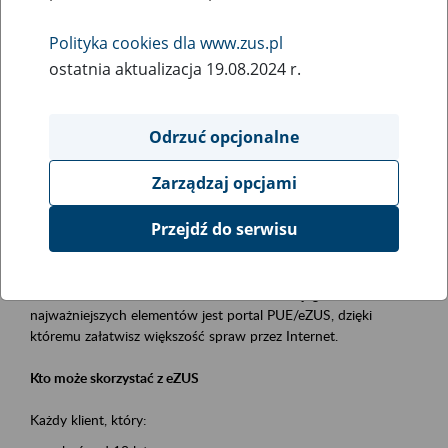
Polityka cookies dla www.zus.pl
Rodzaj wydarzenia
ostatnia aktualizacja 19.08.2024 r.
Szkolenia
Obszar merytoryczny
Odrzuć opcjonalne
obsługa klientów
Zarządzaj opcjami
Opis wydarzenia
Przejdź do serwisu
Platforma Usług Elektronicznych ZUS eZUS
to narzędzie, które ułatwia dostęp do usług świadczonych przez
Zakład Ubezpieczeń Społecznych. Jednym z jego
najważniejszych elementów jest portal PUE/eZUS, dzięki
któremu załatwisz większość spraw przez Internet.
Kto może skorzystać z eZUS
Każdy klient, który: