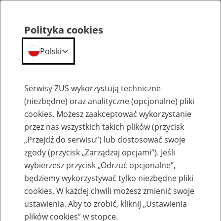
Polityka cookies
Polski
Menu
Szukaj
Serwisy ZUS wykorzystują techniczne
(niezbędne) oraz analityczne (opcjonalne) pliki
cookies. Możesz zaakceptować wykorzystanie
Szkolenia
przez nas wszystkich takich plików (przycisk
„Przejdź do serwisu”) lub dostosować swoje
zgody (przycisk „Zarządzaj opcjami”). Jeśli
wybierzesz przycisk „Odrzuć opcjonalne”,
będziemy wykorzystywać tylko niezbędne pliki
cookies. W każdej chwili możesz zmienić swoje
Zaproś ZUS do siebie - zakładanie profili
ustawienia. Aby to zrobić, kliknij „Ustawienia
eZUS w siedzibie Twojej firmy
plików cookies” w stopce.