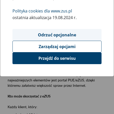
Polityka cookies dla www.zus.pl
Rodzaj wydarzenia
ostatnia aktualizacja 19.08.2024 r.
Szkolenia
Obszar merytoryczny
Odrzuć opcjonalne
obsługa klientów
Zarządzaj opcjami
Opis wydarzenia
Przejdź do serwisu
Platforma Usług Elektronicznych ZUS eZUS
to narzędzie, które ułatwia dostęp do usług świadczonych przez
Zakład Ubezpieczeń Społecznych. Jednym z jego
najważniejszych elementów jest portal PUE/eZUS, dzięki
któremu załatwisz większość spraw przez Internet.
Kto może skorzystać z eZUS
Każdy klient, który: