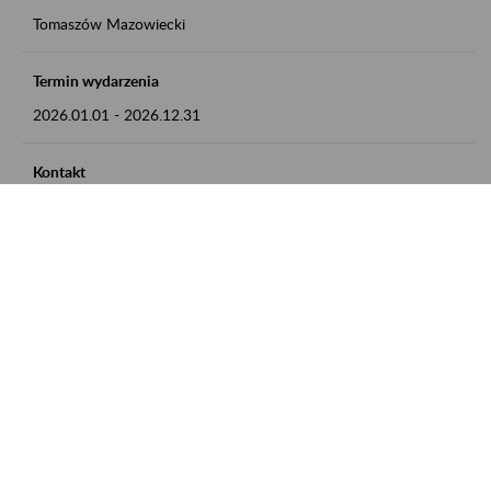
Tomaszów Mazowiecki
Termin wydarzenia
2026.01.01
-
2026.12.31
Kontakt
zgłoszenia przyjmujemy w godz. 8:00 - 15:00, pod numerem
telefonu: 44 726 36 41
Zobacz także
Zaproś ZUS do siebie: Aktywni 50+