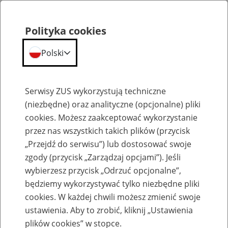
Polityka cookies
Polski
Menu
Szukaj
Serwisy ZUS wykorzystują techniczne
(niezbędne) oraz analityczne (opcjonalne) pliki
cookies. Możesz zaakceptować wykorzystanie
Szkolenia
przez nas wszystkich takich plików (przycisk
„Przejdź do serwisu”) lub dostosować swoje
zgody (przycisk „Zarządzaj opcjami”). Jeśli
wybierzesz przycisk „Odrzuć opcjonalne”,
będziemy wykorzystywać tylko niezbędne pliki
cookies. W każdej chwili możesz zmienić swoje
Zaproś ZUS do siebie - zakładanie profili
ustawienia. Aby to zrobić, kliknij „Ustawienia
eZUS w siedzibie Twojej firmy
plików cookies” w stopce.