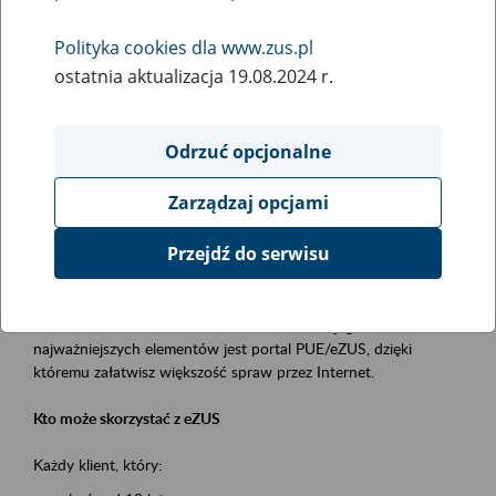
Polityka cookies dla www.zus.pl
Rodzaj wydarzenia
ostatnia aktualizacja 19.08.2024 r.
Szkolenia
Obszar merytoryczny
Odrzuć opcjonalne
obsługa klientów
Zarządzaj opcjami
Opis wydarzenia
Przejdź do serwisu
Platforma Usług Elektronicznych ZUS eZUS
to narzędzie, które ułatwia dostęp do usług świadczonych przez
Zakład Ubezpieczeń Społecznych. Jednym z jego
najważniejszych elementów jest portal PUE/eZUS, dzięki
któremu załatwisz większość spraw przez Internet.
Kto może skorzystać z eZUS
Każdy klient, który: