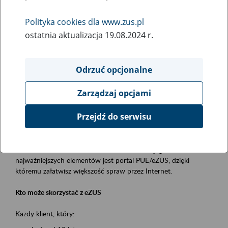
Polityka cookies dla www.zus.pl
Rodzaj wydarzenia
ostatnia aktualizacja 19.08.2024 r.
Szkolenia
Obszar merytoryczny
Odrzuć opcjonalne
obsługa klientów
Zarządzaj opcjami
Opis wydarzenia
Przejdź do serwisu
Platforma Usług Elektronicznych ZUS eZUS
to narzędzie, które ułatwia dostęp do usług świadczonych przez
Zakład Ubezpieczeń Społecznych. Jednym z jego
najważniejszych elementów jest portal PUE/eZUS, dzięki
któremu załatwisz większość spraw przez Internet.
Kto może skorzystać z eZUS
Każdy klient, który: