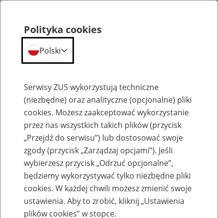
Polityka cookies
Polski
Menu
Szukaj
Serwisy ZUS wykorzystują techniczne
(niezbędne) oraz analityczne (opcjonalne) pliki
cookies. Możesz zaakceptować wykorzystanie
Szkolenia
przez nas wszystkich takich plików (przycisk
„Przejdź do serwisu”) lub dostosować swoje
zgody (przycisk „Zarządzaj opcjami”). Jeśli
wybierzesz przycisk „Odrzuć opcjonalne”,
będziemy wykorzystywać tylko niezbędne pliki
cookies. W każdej chwili możesz zmienić swoje
Zaproś ZUS do siebie - zakładanie profili
ustawienia. Aby to zrobić, kliknij „Ustawienia
eZUS w siedzibie Twojej firmy
plików cookies” w stopce.