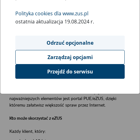
Polityka cookies dla www.zus.pl
Rodzaj wydarzenia
ostatnia aktualizacja 19.08.2024 r.
Szkolenia
Obszar merytoryczny
Odrzuć opcjonalne
obsługa klientów
Zarządzaj opcjami
Opis wydarzenia
Przejdź do serwisu
Platforma Usług Elektronicznych ZUS eZUS
to narzędzie, które ułatwia dostęp do usług świadczonych przez
Zakład Ubezpieczeń Społecznych. Jednym z jego
najważniejszych elementów jest portal PUE/eZUS, dzięki
któremu załatwisz większość spraw przez Internet.
Kto może skorzystać z eZUS
Każdy klient, który: