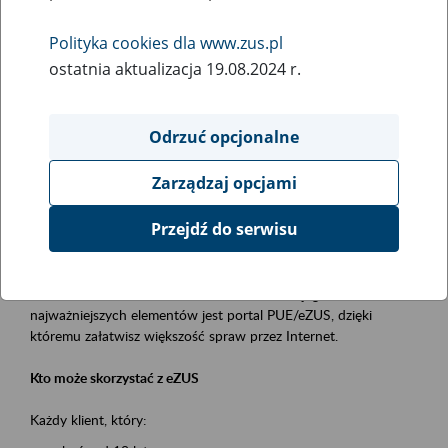
Polityka cookies dla www.zus.pl
Rodzaj wydarzenia
ostatnia aktualizacja 19.08.2024 r.
Szkolenia
Obszar merytoryczny
Odrzuć opcjonalne
obsługa klientów
Zarządzaj opcjami
Opis wydarzenia
Przejdź do serwisu
Platforma Usług Elektronicznych ZUS eZUS
to narzędzie, które ułatwia dostęp do usług świadczonych przez
Zakład Ubezpieczeń Społecznych. Jednym z jego
najważniejszych elementów jest portal PUE/eZUS, dzięki
któremu załatwisz większość spraw przez Internet.
Kto może skorzystać z eZUS
Każdy klient, który: