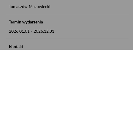
Tomaszów Mazowiecki
Termin wydarzenia
2026.01.01
-
2026.12.31
Kontakt
zgłoszenia przyjmujemy w godz. 8:00 - 15:00, pod numerem
telefonu: 44 726 36 41
Zobacz także
Zaproś ZUS do siebie: Aktywni 50+