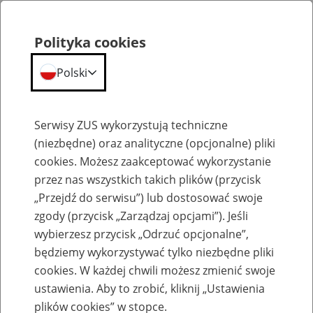
Polityka cookies
Polski
Menu
Szukaj
Serwisy ZUS wykorzystują techniczne
(niezbędne) oraz analityczne (opcjonalne) pliki
cookies. Możesz zaakceptować wykorzystanie
Szkolenia
przez nas wszystkich takich plików (przycisk
„Przejdź do serwisu”) lub dostosować swoje
zgody (przycisk „Zarządzaj opcjami”). Jeśli
wybierzesz przycisk „Odrzuć opcjonalne”,
będziemy wykorzystywać tylko niezbędne pliki
cookies. W każdej chwili możesz zmienić swoje
Zaproś ZUS do siebie - zakładanie profili
ustawienia. Aby to zrobić, kliknij „Ustawienia
eZUS w siedzibie Twojej firmy
plików cookies” w stopce.