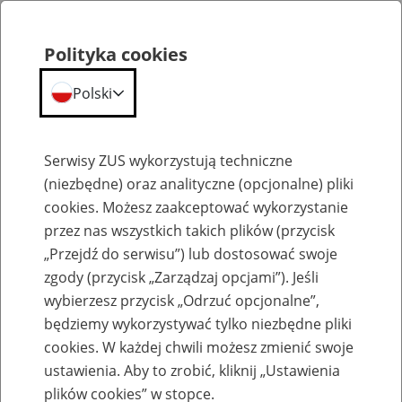
Polityka cookies
Polski
Menu
Szukaj
Serwisy ZUS wykorzystują techniczne
(niezbędne) oraz analityczne (opcjonalne) pliki
cookies. Możesz zaakceptować wykorzystanie
Szkolenia
przez nas wszystkich takich plików (przycisk
„Przejdź do serwisu”) lub dostosować swoje
zgody (przycisk „Zarządzaj opcjami”). Jeśli
wybierzesz przycisk „Odrzuć opcjonalne”,
będziemy wykorzystywać tylko niezbędne pliki
cookies. W każdej chwili możesz zmienić swoje
Zaproś ZUS do siebie - zakładanie profili
ustawienia. Aby to zrobić, kliknij „Ustawienia
eZUS w siedzibie Twojej firmy
plików cookies” w stopce.