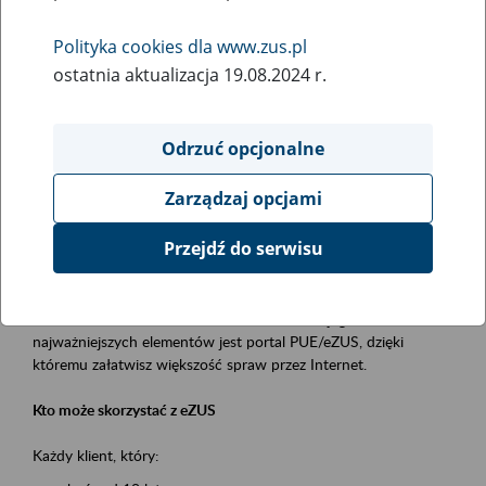
Polityka cookies dla www.zus.pl
Rodzaj wydarzenia
ostatnia aktualizacja 19.08.2024 r.
Szkolenia
Obszar merytoryczny
Odrzuć opcjonalne
obsługa klientów
Zarządzaj opcjami
Opis wydarzenia
Przejdź do serwisu
Platforma Usług Elektronicznych ZUS eZUS
to narzędzie, które ułatwia dostęp do usług świadczonych przez
Zakład Ubezpieczeń Społecznych. Jednym z jego
najważniejszych elementów jest portal PUE/eZUS, dzięki
któremu załatwisz większość spraw przez Internet.
Kto może skorzystać z eZUS
Każdy klient, który: