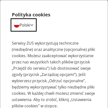
Polityka cookies
Polski
Menu
Szukaj
Serwisy ZUS wykorzystują techniczne
(niezbędne) oraz analityczne (opcjonalne) pliki
cookies. Możesz zaakceptować wykorzystanie
Szkolenia
przez nas wszystkich takich plików (przycisk
„Przejdź do serwisu”) lub dostosować swoje
zgody (przycisk „Zarządzaj opcjami”). Jeśli
wybierzesz przycisk „Odrzuć opcjonalne”,
będziemy wykorzystywać tylko niezbędne pliki
cookies. W każdej chwili możesz zmienić swoje
Zaproś ZUS do siebie - zakładanie profili
ustawienia. Aby to zrobić, kliknij „Ustawienia
eZUS w siedzibie Twojej firmy
plików cookies” w stopce.