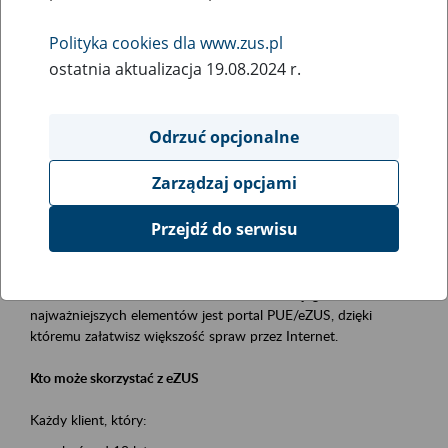
Polityka cookies dla www.zus.pl
Rodzaj wydarzenia
ostatnia aktualizacja 19.08.2024 r.
Szkolenia
Obszar merytoryczny
Odrzuć opcjonalne
obsługa klientów
Zarządzaj opcjami
Opis wydarzenia
Przejdź do serwisu
Platforma Usług Elektronicznych ZUS eZUS
to narzędzie, które ułatwia dostęp do usług świadczonych przez
Zakład Ubezpieczeń Społecznych. Jednym z jego
najważniejszych elementów jest portal PUE/eZUS, dzięki
któremu załatwisz większość spraw przez Internet.
Kto może skorzystać z eZUS
Każdy klient, który: