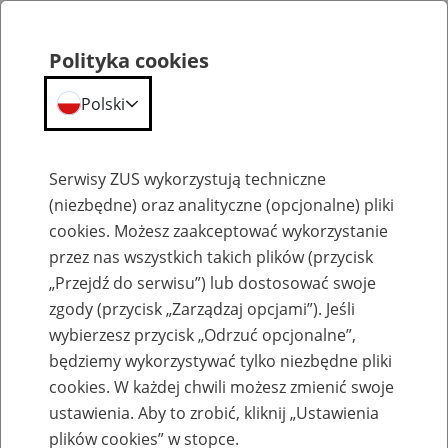
Polityka cookies
Polski
Menu
Szukaj
Serwisy ZUS wykorzystują techniczne
(niezbędne) oraz analityczne (opcjonalne) pliki
cookies. Możesz zaakceptować wykorzystanie
Szkolenia
przez nas wszystkich takich plików (przycisk
„Przejdź do serwisu”) lub dostosować swoje
zgody (przycisk „Zarządzaj opcjami”). Jeśli
wybierzesz przycisk „Odrzuć opcjonalne”,
będziemy wykorzystywać tylko niezbędne pliki
cookies. W każdej chwili możesz zmienić swoje
Zaproś ZUS do siebie - zakładanie profili
ustawienia. Aby to zrobić, kliknij „Ustawienia
eZUS w siedzibie Twojej firmy
plików cookies” w stopce.