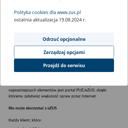
Polityka cookies dla www.zus.pl
Rodzaj wydarzenia
ostatnia aktualizacja 19.08.2024 r.
Szkolenia
Obszar merytoryczny
Odrzuć opcjonalne
obsługa klientów
Zarządzaj opcjami
Opis wydarzenia
Przejdź do serwisu
Platforma Usług Elektronicznych ZUS eZUS
to narzędzie, które ułatwia dostęp do usług świadczonych przez
Zakład Ubezpieczeń Społecznych. Jednym z jego
najważniejszych elementów jest portal PUE/eZUS, dzięki
któremu załatwisz większość spraw przez Internet.
Kto może skorzystać z eZUS
Każdy klient, który: