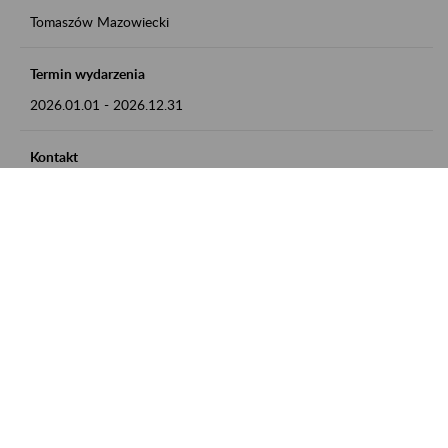
Tomaszów Mazowiecki
Termin wydarzenia
2026.01.01
-
2026.12.31
Kontakt
zgłoszenia przyjmujemy w godz. 8:00 - 15:00, pod numerem
telefonu: 44 726 36 41
Zobacz także
Zaproś ZUS do siebie: Aktywni 50+