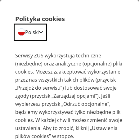
Polityka cookies
Polski
Menu
Szukaj
Serwisy ZUS wykorzystują techniczne
(niezbędne) oraz analityczne (opcjonalne) pliki
cookies. Możesz zaakceptować wykorzystanie
Szkolenia
przez nas wszystkich takich plików (przycisk
„Przejdź do serwisu”) lub dostosować swoje
zgody (przycisk „Zarządzaj opcjami”). Jeśli
wybierzesz przycisk „Odrzuć opcjonalne”,
będziemy wykorzystywać tylko niezbędne pliki
cookies. W każdej chwili możesz zmienić swoje
Zaproś ZUS do siebie - zakładanie profili
ustawienia. Aby to zrobić, kliknij „Ustawienia
eZUS w siedzibie Twojej firmy
plików cookies” w stopce.