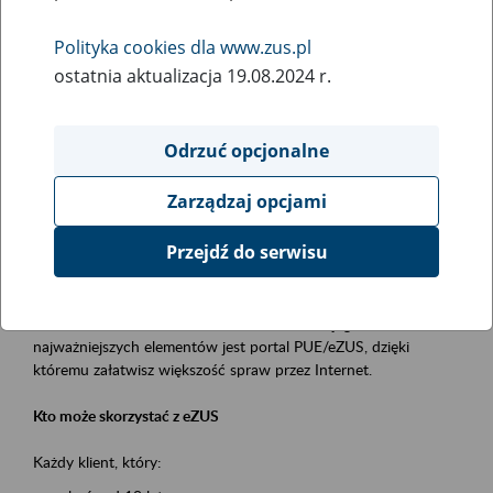
Polityka cookies dla www.zus.pl
Rodzaj wydarzenia
ostatnia aktualizacja 19.08.2024 r.
Szkolenia
Obszar merytoryczny
Odrzuć opcjonalne
obsługa klientów
Zarządzaj opcjami
Opis wydarzenia
Przejdź do serwisu
Platforma Usług Elektronicznych ZUS eZUS
to narzędzie, które ułatwia dostęp do usług świadczonych przez
Zakład Ubezpieczeń Społecznych. Jednym z jego
najważniejszych elementów jest portal PUE/eZUS, dzięki
któremu załatwisz większość spraw przez Internet.
Kto może skorzystać z eZUS
Każdy klient, który: