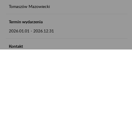
Tomaszów Mazowiecki
Termin wydarzenia
2026.01.01
-
2026.12.31
Kontakt
zgłoszenia przyjmujemy w godz. 8:00 - 15:00, pod numerem
telefonu: 44 726 36 41
Zobacz także
Zaproś ZUS do siebie: Aktywni 50+