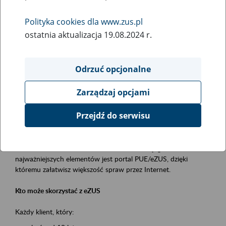
Polityka cookies dla www.zus.pl
Rodzaj wydarzenia
ostatnia aktualizacja 19.08.2024 r.
Szkolenia
Obszar merytoryczny
Odrzuć opcjonalne
obsługa klientów
Zarządzaj opcjami
Opis wydarzenia
Przejdź do serwisu
Platforma Usług Elektronicznych ZUS eZUS
to narzędzie, które ułatwia dostęp do usług świadczonych przez
Zakład Ubezpieczeń Społecznych. Jednym z jego
najważniejszych elementów jest portal PUE/eZUS, dzięki
któremu załatwisz większość spraw przez Internet.
Kto może skorzystać z eZUS
Każdy klient, który: