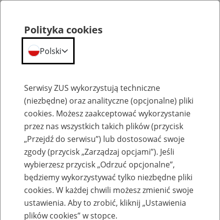
Polityka cookies
Polski
Menu
Szukaj
Serwisy ZUS wykorzystują techniczne
(niezbędne) oraz analityczne (opcjonalne) pliki
cookies. Możesz zaakceptować wykorzystanie
Szkolenia
przez nas wszystkich takich plików (przycisk
„Przejdź do serwisu”) lub dostosować swoje
zgody (przycisk „Zarządzaj opcjami”). Jeśli
wybierzesz przycisk „Odrzuć opcjonalne”,
będziemy wykorzystywać tylko niezbędne pliki
cookies. W każdej chwili możesz zmienić swoje
Zaproś ZUS do siebie - zakładanie profili
ustawienia. Aby to zrobić, kliknij „Ustawienia
eZUS w siedzibie Twojej firmy
plików cookies” w stopce.