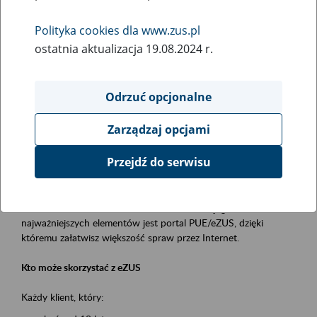
Polityka cookies dla www.zus.pl
Rodzaj wydarzenia
ostatnia aktualizacja 19.08.2024 r.
Szkolenia
Obszar merytoryczny
Odrzuć opcjonalne
obsługa klientów
Zarządzaj opcjami
Opis wydarzenia
Przejdź do serwisu
Platforma Usług Elektronicznych ZUS eZUS
to narzędzie, które ułatwia dostęp do usług świadczonych przez
Zakład Ubezpieczeń Społecznych. Jednym z jego
najważniejszych elementów jest portal PUE/eZUS, dzięki
któremu załatwisz większość spraw przez Internet.
Kto może skorzystać z eZUS
Każdy klient, który: