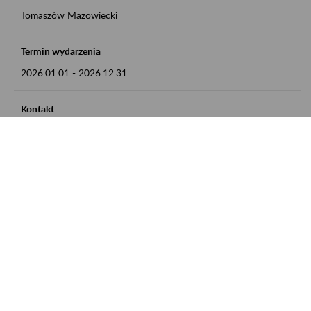
Tomaszów Mazowiecki
Termin wydarzenia
2026.01.01
-
2026.12.31
Kontakt
zgłoszenia przyjmujemy w godz. 8:00 - 15:00, pod numerem
telefonu: 44 726 36 41
Zobacz także
Zaproś ZUS do siebie: Aktywni 50+