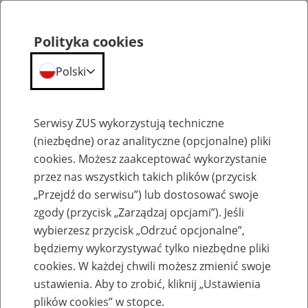
Polityka cookies
Polski
Menu
Szukaj
Serwisy ZUS wykorzystują techniczne
(niezbędne) oraz analityczne (opcjonalne) pliki
cookies. Możesz zaakceptować wykorzystanie
Szkolenia
przez nas wszystkich takich plików (przycisk
„Przejdź do serwisu”) lub dostosować swoje
zgody (przycisk „Zarządzaj opcjami”). Jeśli
wybierzesz przycisk „Odrzuć opcjonalne”,
będziemy wykorzystywać tylko niezbędne pliki
cookies. W każdej chwili możesz zmienić swoje
Zaproś ZUS do siebie - zakładanie profili
ustawienia. Aby to zrobić, kliknij „Ustawienia
eZUS w siedzibie Twojej firmy
plików cookies” w stopce.