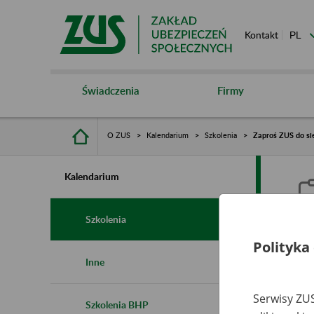
Kontakt
Świadczenia
Firmy
O ZUS
Kalendarium
Szkolenia
Zaproś ZUS do sie
Kalendarium
Szkolenia
Polityka
Z
Inne
s
Serwisy ZUS
Szkolenia BHP