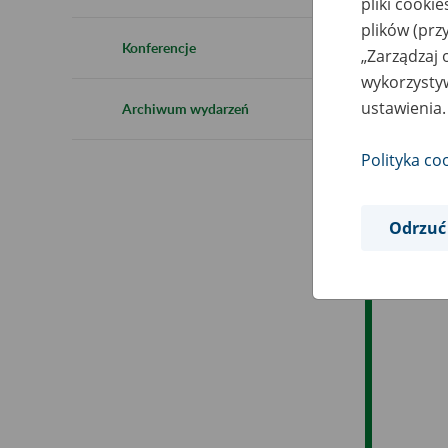
pliki cooki
Ro
plików (prz
Konferencje
„Zarządzaj 
Ob
wykorzystyw
ustawienia.
Archiwum wydarzeń
Op
Polityka co
Odrzuć