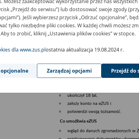
es. Możesz zaakceptować wykorzystanie przez nas wszystkich 
dzaj wydarzenia
Szkolenia
ycisk „Przejdź do serwisu”) lub dostosować swoje zgody (przy
opcjami”). Jeśli wybierzesz przycisk „Odrzuć opcjonalne”, bę
szar merytoryczny
obsługa klientów
ać tylko niezbędne pliki cookies. W każdej chwili możesz zm
 Aby to zrobić, kliknij „Ustawienia plików cookies” w stopce.
is wydarzenia
Platforma Usług Elektronicznych ZUS eZ
to narzędzie, które ułatwia dostęp do u
okies dla www.zus.pl
ostatnia aktualizacja 19.08.2024 r.
Jednym z jego najważniejszych elementów 
większość spraw przez Internet.
 opcjonalne
Zarządzaj opcjami
Przejdź do 
Kto może skorzystać z eZUS
Każdy klient, który:
ukończył 18 lat,
założy konto na eZUS i
potwierdzi swoją tożsamość.
Co umożliwia eZUS
wgląd do danych zgromadzonych w 
przekazywanie dokumentów ubezpiec