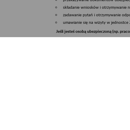
składanie wniosków i otrzymywanie n
zadawanie pytań i otrzymywanie odpo
umawianie się na wizyty w jednostce
Jeśli jesteś osobą ubezpieczoną (np. pra
możesz sprawdzić swoje dane zapisan
masz dostęp do informacji o stanie k
masz dostęp do informacji o wystawio
Jeśli jesteś płatnikiem składek (np. przeds
możesz skorzystać z aplikacji ePłatnik
ubezpieczeń, wypełnisz i przekażesz
ZUS,
możesz złożyć wniosek o wydanie zaśw
masz dostęp do zwolnień lekarskich 
Jeśli jesteś świadczeniobiorcą
masz dostęp m.in. do formularza PIT 
do formularza PIT 40A, czyli roczneg