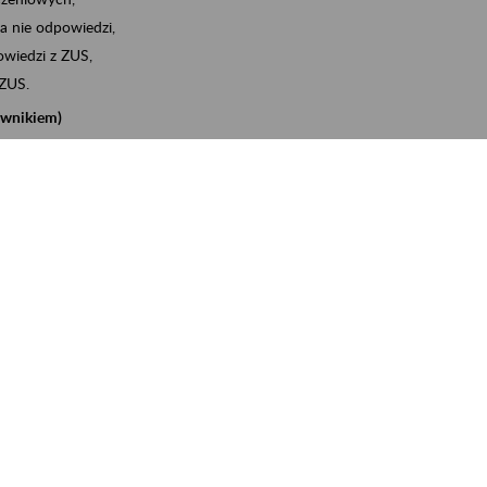
a nie odpowiedzi,
wiedzi z ZUS,
 ZUS.
cownikiem)
e na koncie w ZUS,
onta ubezpieczonego,
nych zwolnieniach lekarskich - e-ZLA
iębiorcą)
, za pomocą której m.in. zgłosisz pracownika do
 dokumenty rozliczeniowe z wykorzystaniem danych z bazy
iadczenia o niezaleganiu i odebrać go na eZUS,
swoich pracowników - e-ZLA
11A, czyli informacji o dochodach uzyskanych od ZUS lub
o obliczenia podatku przez ZUS,