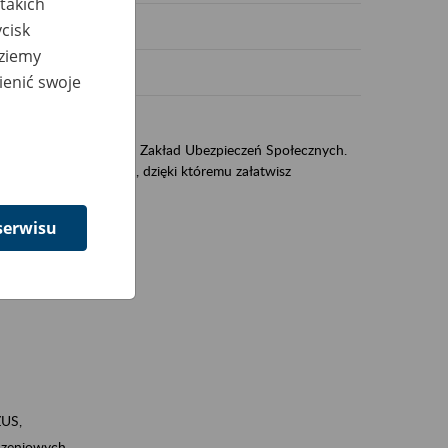
takich
cisk
dziemy
ienić swoje
US
sług świadczonych przez Zakład Ubezpieczeń Społecznych.
jest portal PUE/eZUS, dzięki któremu załatwisz
serwisu
ZUS,
zeniowych,