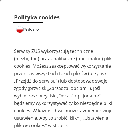
Polityka cookies
Polski
Menu
Szukaj
Serwisy ZUS wykorzystują techniczne
(niezbędne) oraz analityczne (opcjonalne) pliki
cookies. Możesz zaakceptować wykorzystanie
Szkolenia
przez nas wszystkich takich plików (przycisk
„Przejdź do serwisu”) lub dostosować swoje
zgody (przycisk „Zarządzaj opcjami”). Jeśli
wybierzesz przycisk „Odrzuć opcjonalne”,
będziemy wykorzystywać tylko niezbędne pliki
cookies. W każdej chwili możesz zmienić swoje
Zaproś ZUS do siebie - zakładanie profili
ustawienia. Aby to zrobić, kliknij „Ustawienia
eZUS w siedzibie Twojej firmy
plików cookies” w stopce.