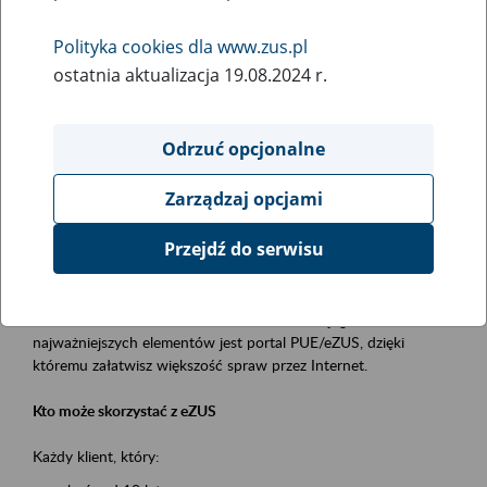
Polityka cookies dla www.zus.pl
Rodzaj wydarzenia
ostatnia aktualizacja 19.08.2024 r.
Szkolenia
Obszar merytoryczny
Odrzuć opcjonalne
obsługa klientów
Zarządzaj opcjami
Opis wydarzenia
Przejdź do serwisu
Platforma Usług Elektronicznych ZUS eZUS
to narzędzie, które ułatwia dostęp do usług świadczonych przez
Zakład Ubezpieczeń Społecznych. Jednym z jego
najważniejszych elementów jest portal PUE/eZUS, dzięki
któremu załatwisz większość spraw przez Internet.
Kto może skorzystać z eZUS
Każdy klient, który: