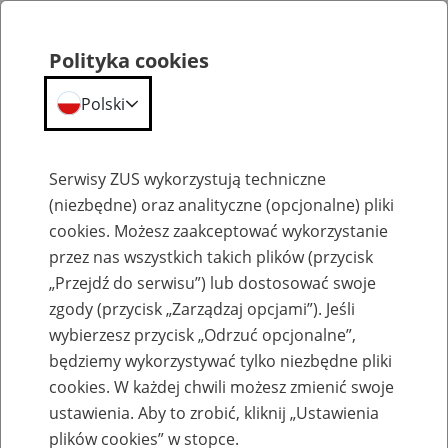
Polityka cookies
Polski
Menu
Szukaj
Serwisy ZUS wykorzystują techniczne
(niezbędne) oraz analityczne (opcjonalne) pliki
cookies. Możesz zaakceptować wykorzystanie
Szkolenia
przez nas wszystkich takich plików (przycisk
„Przejdź do serwisu”) lub dostosować swoje
zgody (przycisk „Zarządzaj opcjami”). Jeśli
wybierzesz przycisk „Odrzuć opcjonalne”,
będziemy wykorzystywać tylko niezbędne pliki
cookies. W każdej chwili możesz zmienić swoje
Zaproś ZUS do siebie - zakładanie profili
ustawienia. Aby to zrobić, kliknij „Ustawienia
eZUS w siedzibie Twojej firmy
plików cookies” w stopce.