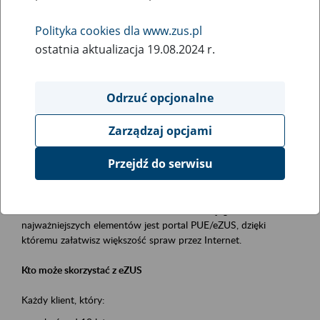
Polityka cookies dla www.zus.pl
Rodzaj wydarzenia
ostatnia aktualizacja 19.08.2024 r.
Szkolenia
Obszar merytoryczny
Odrzuć opcjonalne
obsługa klientów
Zarządzaj opcjami
Opis wydarzenia
Przejdź do serwisu
Platforma Usług Elektronicznych ZUS eZUS
to narzędzie, które ułatwia dostęp do usług świadczonych przez
Zakład Ubezpieczeń Społecznych. Jednym z jego
najważniejszych elementów jest portal PUE/eZUS, dzięki
któremu załatwisz większość spraw przez Internet.
Kto może skorzystać z eZUS
Każdy klient, który: