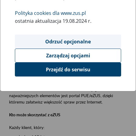
Polityka cookies dla www.zus.pl
Rodzaj wydarzenia
ostatnia aktualizacja 19.08.2024 r.
Szkolenia
Obszar merytoryczny
Odrzuć opcjonalne
obsługa klientów
Zarządzaj opcjami
Opis wydarzenia
Przejdź do serwisu
Platforma Usług Elektronicznych ZUS eZUS
to narzędzie, które ułatwia dostęp do usług świadczonych przez
Zakład Ubezpieczeń Społecznych. Jednym z jego
najważniejszych elementów jest portal PUE/eZUS, dzięki
któremu załatwisz większość spraw przez Internet.
Kto może skorzystać z eZUS
Każdy klient, który: