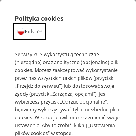
Polityka cookies
Polski
Menu
Szukaj
Serwisy ZUS wykorzystują techniczne
(niezbędne) oraz analityczne (opcjonalne) pliki
cookies. Możesz zaakceptować wykorzystanie
Szkolenia
przez nas wszystkich takich plików (przycisk
„Przejdź do serwisu”) lub dostosować swoje
zgody (przycisk „Zarządzaj opcjami”). Jeśli
wybierzesz przycisk „Odrzuć opcjonalne”,
będziemy wykorzystywać tylko niezbędne pliki
cookies. W każdej chwili możesz zmienić swoje
Zaproś ZUS do siebie - zakładanie profili
ustawienia. Aby to zrobić, kliknij „Ustawienia
eZUS w siedzibie Twojej firmy
plików cookies” w stopce.