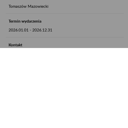
Tomaszów Mazowiecki
Termin wydarzenia
2026.01.01
-
2026.12.31
Kontakt
zgłoszenia przyjmujemy w godz. 8:00 - 15:00, pod numerem
telefonu: 44 726 36 41
Zobacz także
Zaproś ZUS do siebie: Aktywni 50+