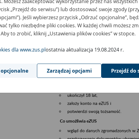
es. Możesz zaakceptować wykorzystanie przez nas wszystkich 
dzaj wydarzenia
Szkolenia
ycisk „Przejdź do serwisu”) lub dostosować swoje zgody (przy
opcjami”). Jeśli wybierzesz przycisk „Odrzuć opcjonalne”, bę
szar merytoryczny
obsługa klientów
ać tylko niezbędne pliki cookies. W każdej chwili możesz zm
 Aby to zrobić, kliknij „Ustawienia plików cookies” w stopce.
is wydarzenia
Platforma Usług Elektronicznych ZUS eZ
to narzędzie, które ułatwia dostęp do u
okies dla www.zus.pl
ostatnia aktualizacja 19.08.2024 r.
Jednym z jego najważniejszych elementów 
większość spraw przez Internet.
 opcjonalne
Zarządzaj opcjami
Przejdź do 
Kto może skorzystać z eZUS
Każdy klient, który:
ukończył 18 lat,
założy konto na eZUS i
potwierdzi swoją tożsamość.
Co umożliwia eZUS
wgląd do danych zgromadzonych w 
przekazywanie dokumentów ubezpiec