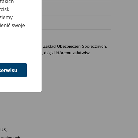
takich
cisk
dziemy
ienić swoje
US
sług świadczonych przez Zakład Ubezpieczeń Społecznych.
jest portal PUE/eZUS, dzięki któremu załatwisz
serwisu
ZUS,
zeniowych,