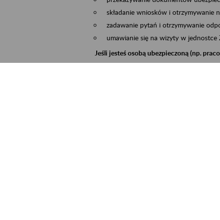
składanie wniosków i otrzymywanie n
zadawanie pytań i otrzymywanie odpo
umawianie się na wizyty w jednostce
Jeśli jesteś osobą ubezpieczoną (np. pra
możesz sprawdzić swoje dane zapisan
masz dostęp do informacji o stanie k
masz dostęp do informacji o wystawio
Jeśli jesteś płatnikiem składek (np. przeds
możesz skorzystać z aplikacji ePłatnik
ubezpieczeń, wypełnisz i przekażesz
ZUS,
możesz złożyć wniosek o wydanie zaśw
masz dostęp do zwolnień lekarskich 
Jeśli jesteś świadczeniobiorcą
masz dostęp m.in. do formularza PIT 
do formularza PIT 40A, czyli roczneg