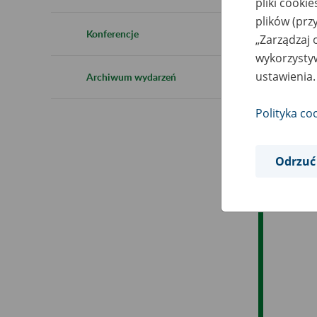
pliki cooki
Ro
plików (prz
Konferencje
„Zarządzaj 
Ob
wykorzystyw
ustawienia.
Archiwum wydarzeń
Op
Polityka co
Odrzuć