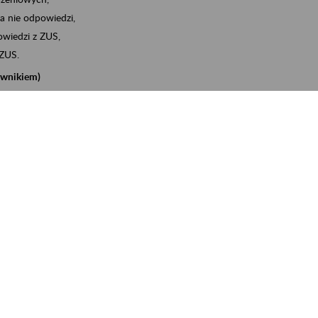
a nie odpowiedzi,
wiedzi z ZUS,
 ZUS.
cownikiem)
e na koncie w ZUS,
onta ubezpieczonego,
nych zwolnieniach lekarskich - e-ZLA
iębiorcą)
, za pomocą której m.in. zgłosisz pracownika do
 dokumenty rozliczeniowe z wykorzystaniem danych z bazy
iadczenia o niezaleganiu i odebrać go na eZUS,
swoich pracowników - e-ZLA
11A, czyli informacji o dochodach uzyskanych od ZUS lub
o obliczenia podatku przez ZUS,