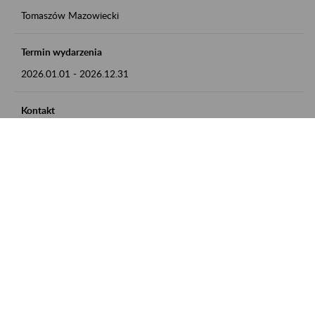
Tomaszów Mazowiecki
Termin wydarzenia
2026.01.01
-
2026.12.31
Kontakt
zgłoszenia przyjmujemy w godz. 8:00 - 15:00, pod numerem
telefonu: 44 726 36 41
Zobacz także
Zaproś ZUS do siebie: Aktywni 50+