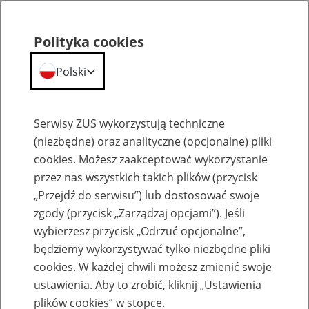
Polityka cookies
Polski
Menu
Szukaj
Serwisy ZUS wykorzystują techniczne
(niezbędne) oraz analityczne (opcjonalne) pliki
cookies. Możesz zaakceptować wykorzystanie
Szkolenia
przez nas wszystkich takich plików (przycisk
„Przejdź do serwisu”) lub dostosować swoje
zgody (przycisk „Zarządzaj opcjami”). Jeśli
wybierzesz przycisk „Odrzuć opcjonalne”,
będziemy wykorzystywać tylko niezbędne pliki
cookies. W każdej chwili możesz zmienić swoje
Zaproś ZUS do siebie - zakładanie profili
ustawienia. Aby to zrobić, kliknij „Ustawienia
eZUS w siedzibie Twojej firmy
plików cookies” w stopce.