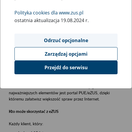
Polityka cookies dla www.zus.pl
Rodzaj wydarzenia
ostatnia aktualizacja 19.08.2024 r.
Szkolenia
Obszar merytoryczny
Odrzuć opcjonalne
obsługa klientów
Zarządzaj opcjami
Opis wydarzenia
Przejdź do serwisu
Platforma Usług Elektronicznych ZUS eZUS
to narzędzie, które ułatwia dostęp do usług świadczonych przez
Zakład Ubezpieczeń Społecznych. Jednym z jego
najważniejszych elementów jest portal PUE/eZUS, dzięki
któremu załatwisz większość spraw przez Internet.
Kto może skorzystać z eZUS
Każdy klient, który: