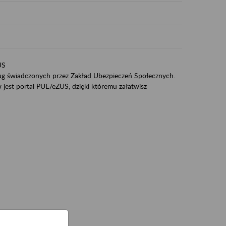
US
sług świadczonych przez Zakład Ubezpieczeń Społecznych.
jest portal PUE/eZUS, dzięki któremu załatwisz
ZUS,
zeniowych,