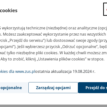
składanie wniosków i otrzymywanie n
 cookies
zadawanie pytań i otrzymywanie odpo
umawianie się na wizyty w jednostce
Jeśli jesteś osobą ubezpieczoną (np. pra
 wykorzystują techniczne (niezbędne) oraz analityczne (opc
możesz sprawdzić swoje dane zapisan
es. Możesz zaakceptować wykorzystanie przez nas wszystkich 
masz dostęp do informacji o stanie k
ycisk „Przejdź do serwisu”) lub dostosować swoje zgody (przy
masz dostęp do informacji o wystawio
opcjami”). Jeśli wybierzesz przycisk „Odrzuć opcjonalne”, bę
ać tylko niezbędne pliki cookies. W każdej chwili możesz zm
Jeśli jesteś płatnikiem składek (np. przeds
 Aby to zrobić, kliknij „Ustawienia plików cookies” w stopce.
możesz skorzystać z aplikacji ePłatnik
ubezpieczeń, wypełnisz i przekażesz
ZUS,
okies dla www.zus.pl
ostatnia aktualizacja 19.08.2024 r.
możesz złożyć wniosek o wydanie zaśw
masz dostęp do zwolnień lekarskich 
 opcjonalne
Zarządzaj opcjami
Przejdź do 
Jeśli jesteś świadczeniobiorcą
masz dostęp m.in. do formularza PIT 
do formularza PIT 40A, czyli roczneg