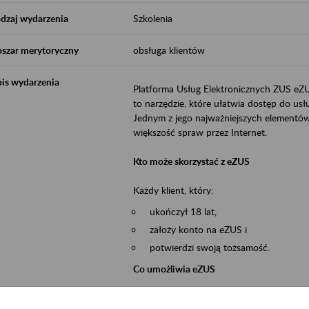
dzaj wydarzenia
Szkolenia
szar merytoryczny
obsługa klientów
is wydarzenia
Platforma Usług Elektronicznych ZUS eZ
to narzędzie, które ułatwia dostęp do u
Jednym z jego najważniejszych elementów 
większość spraw przez Internet.
Kto może skorzystać z eZUS
Każdy klient, który:
ukończył 18 lat,
założy konto na eZUS i
potwierdzi swoją tożsamość.
Co umożliwia eZUS
wgląd do danych zgromadzonych w 
przekazywanie dokumentów ubezpiec