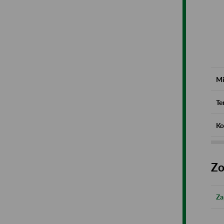
Mi
Te
Ko
Zo
Za