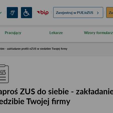
Zarejestruj w
PUE/eZUS
Za
Pracujący
Lekarze
Wzory formularz
bie - zakładanie profili eZUS w siedzibie Twojej firmy
aproś ZUS do siebie - zakładanie
iedzibie Twojej firmy