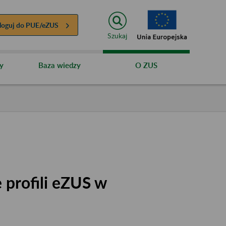
loguj do
PUE/eZUS
Szukaj
y
Baza wiedzy
O ZUS
 profili eZUS w