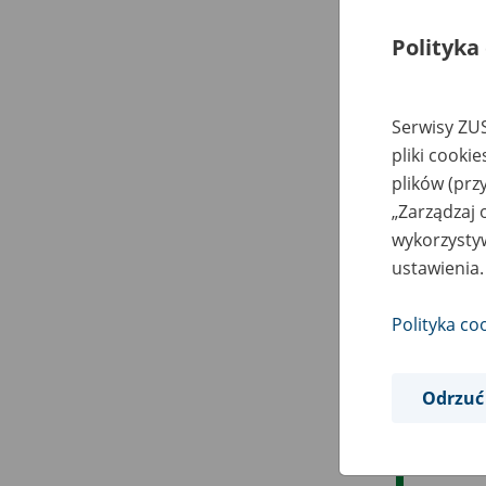
Polityka
Serwisy ZUS
pliki cooki
plików (prz
„Zarządzaj 
wykorzystyw
ustawienia.
Polityka co
Odrzuć