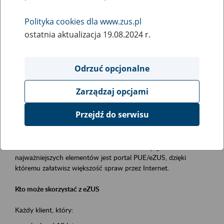
Polityka cookies dla www.zus.pl
Rodzaj wydarzenia
ostatnia aktualizacja 19.08.2024 r.
Szkolenia
Obszar merytoryczny
Odrzuć opcjonalne
obsługa klientów
Zarządzaj opcjami
Opis wydarzenia
Przejdź do serwisu
Platforma Usług Elektronicznych ZUS eZUS
to narzędzie, które ułatwia dostęp do usług świadczonych przez
Zakład Ubezpieczeń Społecznych. Jednym z jego
najważniejszych elementów jest portal PUE/eZUS, dzięki
któremu załatwisz większość spraw przez Internet.
Kto może skorzystać z eZUS
Każdy klient, który: