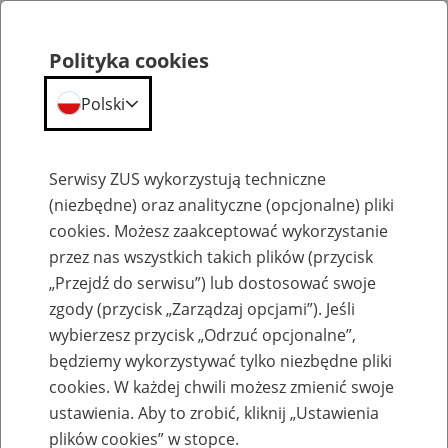
Polityka cookies
Polski
Menu
Szukaj
Serwisy ZUS wykorzystują techniczne
(niezbędne) oraz analityczne (opcjonalne) pliki
cookies. Możesz zaakceptować wykorzystanie
Szkolenia
przez nas wszystkich takich plików (przycisk
„Przejdź do serwisu”) lub dostosować swoje
zgody (przycisk „Zarządzaj opcjami”). Jeśli
wybierzesz przycisk „Odrzuć opcjonalne”,
będziemy wykorzystywać tylko niezbędne pliki
cookies. W każdej chwili możesz zmienić swoje
Zaproś ZUS do siebie - zakładanie profili
ustawienia. Aby to zrobić, kliknij „Ustawienia
eZUS w siedzibie Twojej firmy
plików cookies” w stopce.