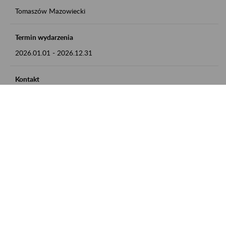
Tomaszów Mazowiecki
Termin wydarzenia
2026.01.01
-
2026.12.31
Kontakt
zgłoszenia przyjmujemy w godz. 8:00 - 15:00, pod numerem
telefonu: 44 726 36 41
Zobacz także
Zaproś ZUS do siebie: Aktywni 50+