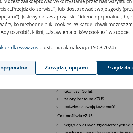
es. Możesz zaakceptować wykorzystanie przez nas wszystkich 
dzaj wydarzenia
Szkolenia
ycisk „Przejdź do serwisu”) lub dostosować swoje zgody (przy
opcjami”). Jeśli wybierzesz przycisk „Odrzuć opcjonalne”, bę
szar merytoryczny
obsługa klientów
ać tylko niezbędne pliki cookies. W każdej chwili możesz zm
 Aby to zrobić, kliknij „Ustawienia plików cookies” w stopce.
is wydarzenia
Platforma Usług Elektronicznych ZUS eZ
to narzędzie, które ułatwia dostęp do u
okies dla www.zus.pl
ostatnia aktualizacja 19.08.2024 r.
Jednym z jego najważniejszych elementów 
większość spraw przez Internet.
 opcjonalne
Zarządzaj opcjami
Przejdź do 
Kto może skorzystać z eZUS
Każdy klient, który:
ukończył 18 lat,
założy konto na eZUS i
potwierdzi swoją tożsamość.
Co umożliwia eZUS
wgląd do danych zgromadzonych w 
przekazywanie dokumentów ubezpiec