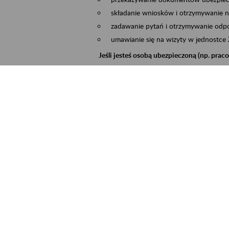
składanie wniosków i otrzymywanie n
zadawanie pytań i otrzymywanie odpo
umawianie się na wizyty w jednostce
Jeśli jesteś osobą ubezpieczoną (np. pra
możesz sprawdzić swoje dane zapisan
masz dostęp do informacji o stanie k
masz dostęp do informacji o wystawio
Jeśli jesteś płatnikiem składek (np. przeds
możesz skorzystać z aplikacji ePłatnik
ubezpieczeń, wypełnisz i przekażesz
ZUS,
możesz złożyć wniosek o wydanie zaśw
masz dostęp do zwolnień lekarskich 
Jeśli jesteś świadczeniobiorcą
masz dostęp m.in. do formularza PIT 
do formularza PIT 40A, czyli roczneg