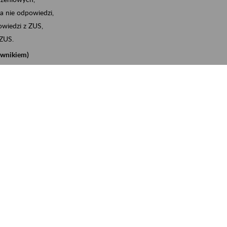
a nie odpowiedzi,
wiedzi z ZUS,
 ZUS.
cownikiem)
e na koncie w ZUS,
onta ubezpieczonego,
nych zwolnieniach lekarskich - e-ZLA
iębiorcą)
, za pomocą której m.in. zgłosisz pracownika do
 dokumenty rozliczeniowe z wykorzystaniem danych z bazy
iadczenia o niezaleganiu i odebrać go na eZUS,
swoich pracowników - e-ZLA
11A, czyli informacji o dochodach uzyskanych od ZUS lub
o obliczenia podatku przez ZUS,