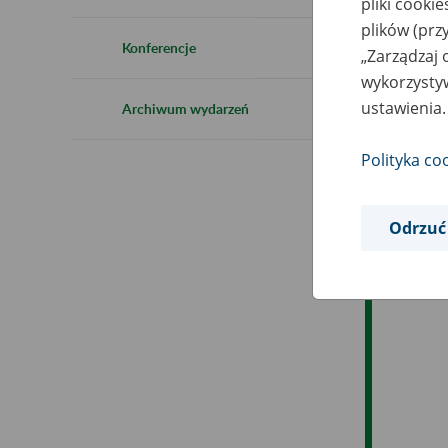
pliki cooki
Ro
plików (prz
Konferencje
„Zarządzaj 
Ob
wykorzystyw
ustawienia.
Archiwum wydarzeń
Op
Polityka co
Odrzuć