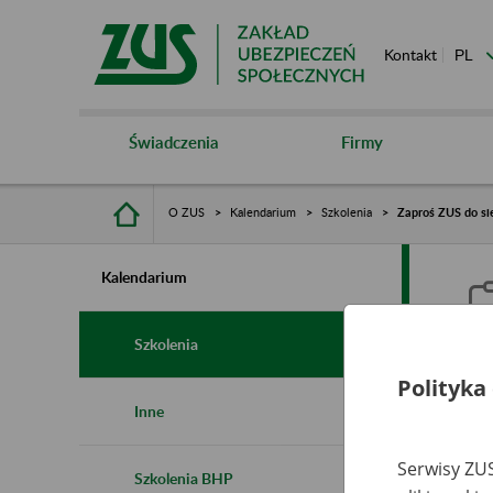
Kontakt
Świadczenia
Firmy
O ZUS
Kalendarium
Szkolenia
Zaproś ZUS do sie
Kalendarium
Szkolenia
Polityka
Z
Inne
s
Serwisy ZUS
Szkolenia BHP