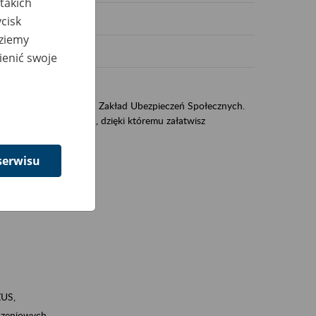
takich
cisk
dziemy
ienić swoje
US
sług świadczonych przez Zakład Ubezpieczeń Społecznych.
jest portal PUE/eZUS, dzięki któremu załatwisz
serwisu
ZUS,
zeniowych,