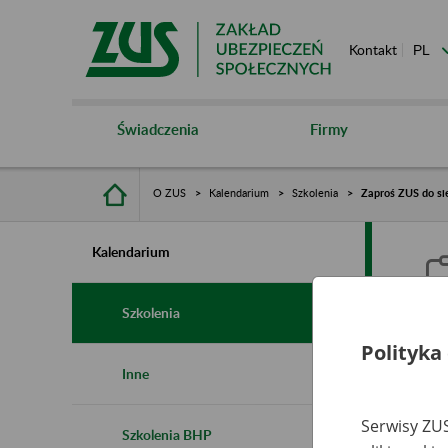
Kontakt
Świadczenia
Firmy
O ZUS
Kalendarium
Szkolenia
Zaproś ZUS do sie
Kalendarium
Szkolenia
Polityka
Z
Inne
s
Serwisy ZUS
Szkolenia BHP