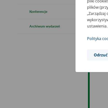
pliki cooki
Ro
plików (prz
Konferencje
„Zarządzaj 
Ob
wykorzystyw
ustawienia.
Archiwum wydarzeń
Op
Polityka co
Odrzuć