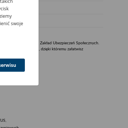
takich
cisk
dziemy
ienić swoje
US
sług świadczonych przez Zakład Ubezpieczeń Społecznych.
jest portal PUE/eZUS, dzięki któremu załatwisz
serwisu
ZUS,
zeniowych,