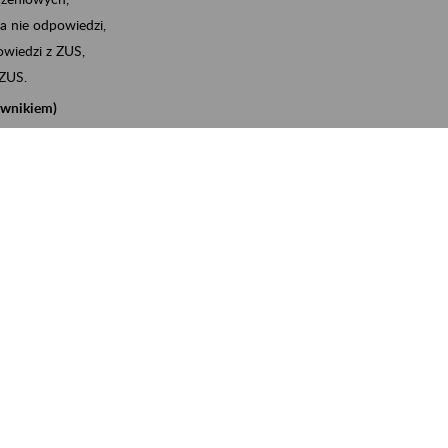
a nie odpowiedzi,
wiedzi z ZUS,
 ZUS.
cownikiem)
e na koncie w ZUS,
onta ubezpieczonego,
nych zwolnieniach lekarskich - e-ZLA
iębiorcą)
, za pomocą której m.in. zgłosisz pracownika do
 dokumenty rozliczeniowe z wykorzystaniem danych z bazy
iadczenia o niezaleganiu i odebrać go na eZUS,
swoich pracowników - e-ZLA
11A, czyli informacji o dochodach uzyskanych od ZUS lub
o obliczenia podatku przez ZUS,