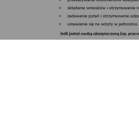
składanie wniosków i otrzymywanie n
zadawanie pytań i otrzymywanie odpo
umawianie się na wizyty w jednostce
Jeśli jesteś osobą ubezpieczoną (np. pra
możesz sprawdzić swoje dane zapisan
masz dostęp do informacji o stanie k
masz dostęp do informacji o wystawio
Jeśli jesteś płatnikiem składek (np. przeds
możesz skorzystać z aplikacji ePłatnik
ubezpieczeń, wypełnisz i przekażesz
ZUS,
możesz złożyć wniosek o wydanie zaśw
masz dostęp do zwolnień lekarskich 
Jeśli jesteś świadczeniobiorcą
masz dostęp m.in. do formularza PIT 
do formularza PIT 40A, czyli roczneg