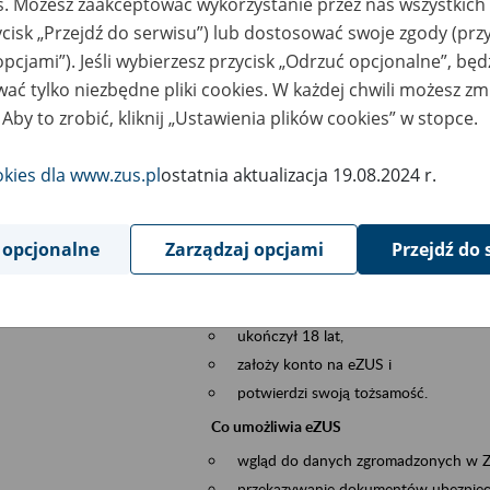
es. Możesz zaakceptować wykorzystanie przez nas wszystkich 
dzaj wydarzenia
Szkolenia
ycisk „Przejdź do serwisu”) lub dostosować swoje zgody (przy
opcjami”). Jeśli wybierzesz przycisk „Odrzuć opcjonalne”, bę
szar merytoryczny
obsługa klientów
ać tylko niezbędne pliki cookies. W każdej chwili możesz zm
 Aby to zrobić, kliknij „Ustawienia plików cookies” w stopce.
is wydarzenia
Platforma Usług Elektronicznych ZUS eZ
to narzędzie, które ułatwia dostęp do u
okies dla www.zus.pl
ostatnia aktualizacja 19.08.2024 r.
Jednym z jego najważniejszych elementów 
większość spraw przez Internet.
 opcjonalne
Zarządzaj opcjami
Przejdź do 
Kto może skorzystać z eZUS
Każdy klient, który:
ukończył 18 lat,
założy konto na eZUS i
potwierdzi swoją tożsamość.
Co umożliwia eZUS
wgląd do danych zgromadzonych w 
przekazywanie dokumentów ubezpiec