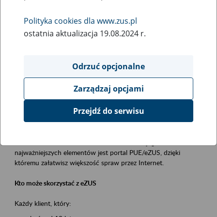
Polityka cookies dla www.zus.pl
Rodzaj wydarzenia
ostatnia aktualizacja 19.08.2024 r.
Szkolenia
Obszar merytoryczny
Odrzuć opcjonalne
obsługa klientów
Zarządzaj opcjami
Opis wydarzenia
Przejdź do serwisu
Platforma Usług Elektronicznych ZUS eZUS
to narzędzie, które ułatwia dostęp do usług świadczonych przez
Zakład Ubezpieczeń Społecznych. Jednym z jego
najważniejszych elementów jest portal PUE/eZUS, dzięki
któremu załatwisz większość spraw przez Internet.
Kto może skorzystać z eZUS
Każdy klient, który: