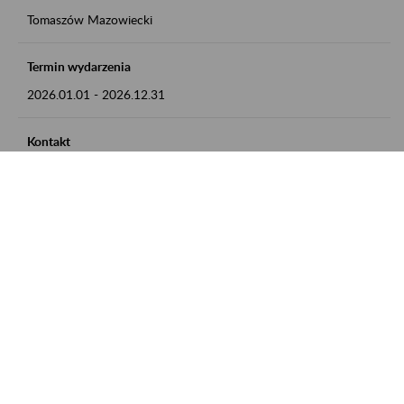
Tomaszów Mazowiecki
Termin wydarzenia
2026.01.01
-
2026.12.31
Kontakt
zgłoszenia przyjmujemy w godz. 8:00 - 15:00, pod numerem
telefonu: 44 726 36 41
Zobacz także
Zaproś ZUS do siebie: Aktywni 50+