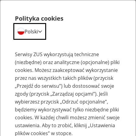
Polityka cookies
Polski
Menu
Szukaj
Serwisy ZUS wykorzystują techniczne
(niezbędne) oraz analityczne (opcjonalne) pliki
cookies. Możesz zaakceptować wykorzystanie
Szkolenia
przez nas wszystkich takich plików (przycisk
„Przejdź do serwisu”) lub dostosować swoje
zgody (przycisk „Zarządzaj opcjami”). Jeśli
wybierzesz przycisk „Odrzuć opcjonalne”,
będziemy wykorzystywać tylko niezbędne pliki
cookies. W każdej chwili możesz zmienić swoje
Zaproś ZUS do siebie - zakładanie profili
ustawienia. Aby to zrobić, kliknij „Ustawienia
eZUS w siedzibie Twojej firmy
plików cookies” w stopce.