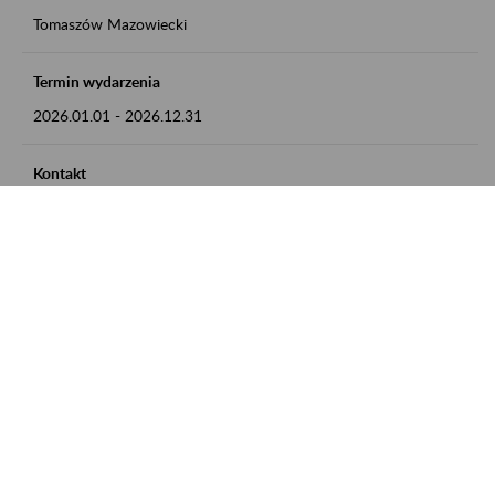
Tomaszów Mazowiecki
Termin wydarzenia
2026.01.01
-
2026.12.31
Kontakt
zgłoszenia przyjmujemy w godz. 8:00 - 15:00, pod numerem
telefonu: 44 726 36 41
Zobacz także
Zaproś ZUS do siebie: Aktywni 50+