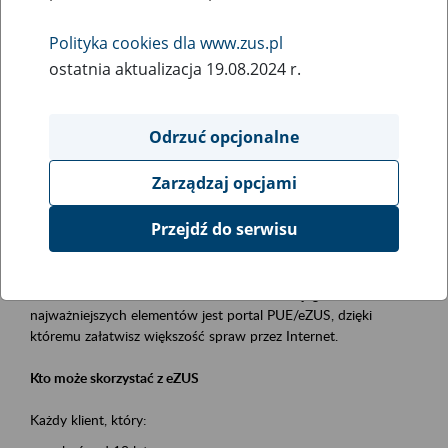
Polityka cookies dla www.zus.pl
Rodzaj wydarzenia
ostatnia aktualizacja 19.08.2024 r.
Szkolenia
Obszar merytoryczny
Odrzuć opcjonalne
obsługa klientów
Zarządzaj opcjami
Opis wydarzenia
Przejdź do serwisu
Platforma Usług Elektronicznych ZUS eZUS
to narzędzie, które ułatwia dostęp do usług świadczonych przez
Zakład Ubezpieczeń Społecznych. Jednym z jego
najważniejszych elementów jest portal PUE/eZUS, dzięki
któremu załatwisz większość spraw przez Internet.
Kto może skorzystać z eZUS
Każdy klient, który: