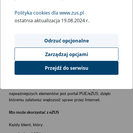
Polityka cookies dla www.zus.pl
Rodzaj wydarzenia
ostatnia aktualizacja 19.08.2024 r.
Szkolenia
Obszar merytoryczny
Odrzuć opcjonalne
obsługa klientów
Zarządzaj opcjami
Opis wydarzenia
Przejdź do serwisu
Platforma Usług Elektronicznych ZUS eZUS
to narzędzie, które ułatwia dostęp do usług świadczonych przez
Zakład Ubezpieczeń Społecznych. Jednym z jego
najważniejszych elementów jest portal PUE/eZUS, dzięki
któremu załatwisz większość spraw przez Internet.
Kto może skorzystać z eZUS
Każdy klient, który: