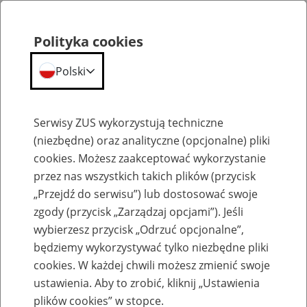
Polityka cookies
Polski
Menu
Szukaj
Serwisy ZUS wykorzystują techniczne
(niezbędne) oraz analityczne (opcjonalne) pliki
cookies. Możesz zaakceptować wykorzystanie
Szkolenia
przez nas wszystkich takich plików (przycisk
„Przejdź do serwisu”) lub dostosować swoje
zgody (przycisk „Zarządzaj opcjami”). Jeśli
wybierzesz przycisk „Odrzuć opcjonalne”,
będziemy wykorzystywać tylko niezbędne pliki
cookies. W każdej chwili możesz zmienić swoje
Zaproś ZUS do siebie - zakładanie profili
ustawienia. Aby to zrobić, kliknij „Ustawienia
eZUS w siedzibie Twojej firmy
plików cookies” w stopce.