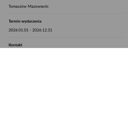
Tomaszów Mazowiecki
Termin wydarzenia
2026.01.01
-
2026.12.31
Kontakt
zgłoszenia przyjmujemy w godz. 8:00 - 15:00, pod numerem
telefonu: 44 726 36 41
Zobacz także
Zaproś ZUS do siebie: Aktywni 50+