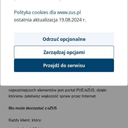
Polityka cookies dla www.zus.pl
Rodzaj wydarzenia
ostatnia aktualizacja 19.08.2024 r.
Szkolenia
Obszar merytoryczny
Odrzuć opcjonalne
obsługa klientów
Zarządzaj opcjami
Opis wydarzenia
Przejdź do serwisu
Platforma Usług Elektronicznych ZUS eZUS
to narzędzie, które ułatwia dostęp do usług świadczonych przez
Zakład Ubezpieczeń Społecznych. Jednym z jego
najważniejszych elementów jest portal PUE/eZUS, dzięki
któremu załatwisz większość spraw przez Internet.
Kto może skorzystać z eZUS
Każdy klient, który: