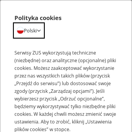
Polityka cookies
Polski
Menu
Szukaj
Serwisy ZUS wykorzystują techniczne
(niezbędne) oraz analityczne (opcjonalne) pliki
cookies. Możesz zaakceptować wykorzystanie
Szkolenia
przez nas wszystkich takich plików (przycisk
„Przejdź do serwisu”) lub dostosować swoje
zgody (przycisk „Zarządzaj opcjami”). Jeśli
wybierzesz przycisk „Odrzuć opcjonalne”,
będziemy wykorzystywać tylko niezbędne pliki
cookies. W każdej chwili możesz zmienić swoje
Zaproś ZUS do siebie - zakładanie profili
ustawienia. Aby to zrobić, kliknij „Ustawienia
eZUS w siedzibie Twojej firmy
plików cookies” w stopce.