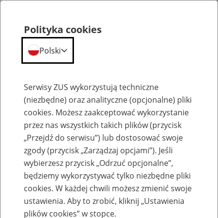
Polityka cookies
Polski
Menu
Szukaj
Serwisy ZUS wykorzystują techniczne
(niezbędne) oraz analityczne (opcjonalne) pliki
cookies. Możesz zaakceptować wykorzystanie
Szkolenia
przez nas wszystkich takich plików (przycisk
„Przejdź do serwisu”) lub dostosować swoje
zgody (przycisk „Zarządzaj opcjami”). Jeśli
wybierzesz przycisk „Odrzuć opcjonalne”,
będziemy wykorzystywać tylko niezbędne pliki
cookies. W każdej chwili możesz zmienić swoje
Zaproś ZUS do siebie - zakładanie profili
ustawienia. Aby to zrobić, kliknij „Ustawienia
eZUS w siedzibie Twojej firmy
plików cookies” w stopce.