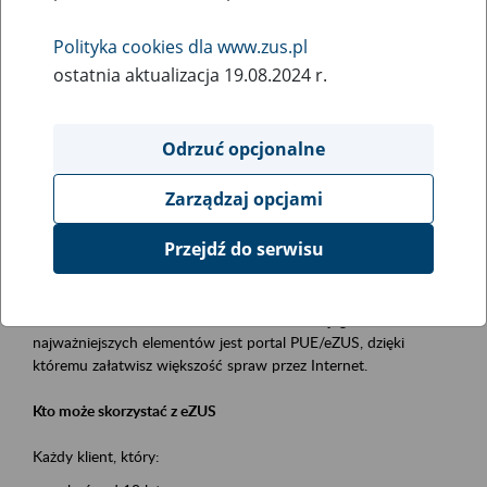
Polityka cookies dla www.zus.pl
Rodzaj wydarzenia
ostatnia aktualizacja 19.08.2024 r.
Szkolenia
Obszar merytoryczny
Odrzuć opcjonalne
obsługa klientów
Zarządzaj opcjami
Opis wydarzenia
Przejdź do serwisu
Platforma Usług Elektronicznych ZUS eZUS
to narzędzie, które ułatwia dostęp do usług świadczonych przez
Zakład Ubezpieczeń Społecznych. Jednym z jego
najważniejszych elementów jest portal PUE/eZUS, dzięki
któremu załatwisz większość spraw przez Internet.
Kto może skorzystać z eZUS
Każdy klient, który: