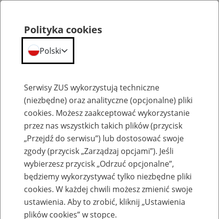
Polityka cookies
Polski
Menu
Szukaj
Serwisy ZUS wykorzystują techniczne
(niezbędne) oraz analityczne (opcjonalne) pliki
cookies. Możesz zaakceptować wykorzystanie
Szkolenia
przez nas wszystkich takich plików (przycisk
„Przejdź do serwisu”) lub dostosować swoje
zgody (przycisk „Zarządzaj opcjami”). Jeśli
wybierzesz przycisk „Odrzuć opcjonalne”,
będziemy wykorzystywać tylko niezbędne pliki
cookies. W każdej chwili możesz zmienić swoje
Zaproś ZUS do siebie - zakładanie profili
ustawienia. Aby to zrobić, kliknij „Ustawienia
eZUS w siedzibie Twojej firmy
plików cookies” w stopce.