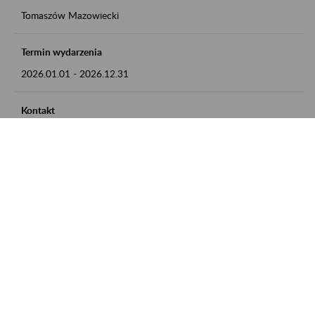
Tomaszów Mazowiecki
Termin wydarzenia
2026.01.01
-
2026.12.31
Kontakt
zgłoszenia przyjmujemy w godz. 8:00 - 15:00, pod numerem
telefonu: 44 726 36 41
Zobacz także
Zaproś ZUS do siebie: Aktywni 50+