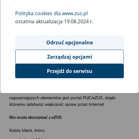
Polityka cookies dla www.zus.pl
Rodzaj wydarzenia
ostatnia aktualizacja 19.08.2024 r.
Szkolenia
Obszar merytoryczny
Odrzuć opcjonalne
obsługa klientów
Zarządzaj opcjami
Opis wydarzenia
Przejdź do serwisu
Platforma Usług Elektronicznych ZUS eZUS
to narzędzie, które ułatwia dostęp do usług świadczonych przez
Zakład Ubezpieczeń Społecznych. Jednym z jego
najważniejszych elementów jest portal PUE/eZUS, dzięki
któremu załatwisz większość spraw przez Internet.
Kto może skorzystać z eZUS
Każdy klient, który: