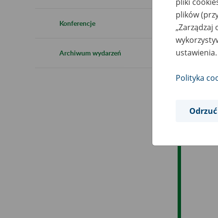
pliki cooki
Ro
plików (prz
Konferencje
„Zarządzaj 
Ob
wykorzystyw
ustawienia.
Archiwum wydarzeń
Op
Polityka co
Odrzuć