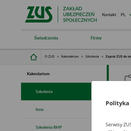
Kontakt
Świadczenia
Firmy
O ZUS
Kalendarium
Szkolenia
Zaproś ZUS do sie
Kalendarium
Szkolenia
Polityka
Z
Inne
s
Serwisy ZUS
Szkolenia BHP