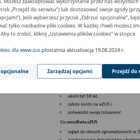
es. Możesz zaakceptować wykorzystanie przez nas wszystkich 
dzaj wydarzenia
Szkolenia
ycisk „Przejdź do serwisu”) lub dostosować swoje zgody (przy
opcjami”). Jeśli wybierzesz przycisk „Odrzuć opcjonalne”, bę
szar merytoryczny
obsługa klientów
ać tylko niezbędne pliki cookies. W każdej chwili możesz zm
 Aby to zrobić, kliknij „Ustawienia plików cookies” w stopce.
is wydarzenia
Platforma Usług Elektronicznych ZUS eZ
to narzędzie, które ułatwia dostęp do u
okies dla www.zus.pl
ostatnia aktualizacja 19.08.2024 r.
Jednym z jego najważniejszych elementów 
większość spraw przez Internet.
 opcjonalne
Zarządzaj opcjami
Przejdź do 
Kto może skorzystać z eZUS
Każdy klient, który:
ukończył 18 lat,
założy konto na eZUS i
potwierdzi swoją tożsamość.
Co umożliwia eZUS
wgląd do danych zgromadzonych w 
przekazywanie dokumentów ubezpiec