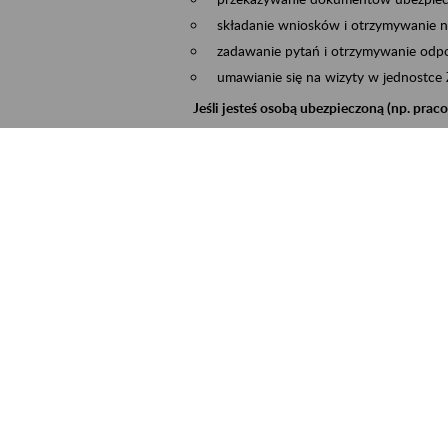
składanie wniosków i otrzymywanie n
zadawanie pytań i otrzymywanie odpo
umawianie się na wizyty w jednostce
Jeśli jesteś osobą ubezpieczoną (np. pra
możesz sprawdzić swoje dane zapisan
masz dostęp do informacji o stanie k
masz dostęp do informacji o wystawio
Jeśli jesteś płatnikiem składek (np. przeds
możesz skorzystać z aplikacji ePłatnik
ubezpieczeń, wypełnisz i przekażesz
ZUS,
możesz złożyć wniosek o wydanie zaśw
masz dostęp do zwolnień lekarskich 
Jeśli jesteś świadczeniobiorcą
masz dostęp m.in. do formularza PIT 
do formularza PIT 40A, czyli roczneg