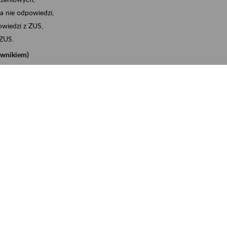
a nie odpowiedzi,
wiedzi z ZUS,
 ZUS.
cownikiem)
e na koncie w ZUS,
onta ubezpieczonego,
nych zwolnieniach lekarskich - e-ZLA
iębiorcą)
, za pomocą której m.in. zgłosisz pracownika do
 dokumenty rozliczeniowe z wykorzystaniem danych z bazy
iadczenia o niezaleganiu i odebrać go na eZUS,
swoich pracowników - e-ZLA
11A, czyli informacji o dochodach uzyskanych od ZUS lub
o obliczenia podatku przez ZUS,