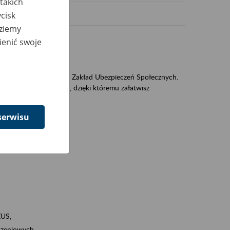
takich
cisk
dziemy
ienić swoje
US
sług świadczonych przez Zakład Ubezpieczeń Społecznych.
jest portal PUE/eZUS, dzięki któremu załatwisz
serwisu
ZUS,
zeniowych,