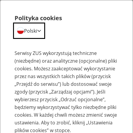
Polityka cookies
Polski
Menu
Szukaj
Serwisy ZUS wykorzystują techniczne
(niezbędne) oraz analityczne (opcjonalne) pliki
cookies. Możesz zaakceptować wykorzystanie
Szkolenia
przez nas wszystkich takich plików (przycisk
„Przejdź do serwisu”) lub dostosować swoje
zgody (przycisk „Zarządzaj opcjami”). Jeśli
wybierzesz przycisk „Odrzuć opcjonalne”,
będziemy wykorzystywać tylko niezbędne pliki
cookies. W każdej chwili możesz zmienić swoje
Zaproś ZUS do siebie - zakładanie profili
ustawienia. Aby to zrobić, kliknij „Ustawienia
eZUS w siedzibie Twojej firmy
plików cookies” w stopce.