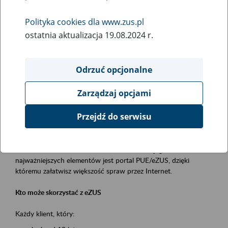
Polityka cookies dla www.zus.pl
Rodzaj wydarzenia
ostatnia aktualizacja 19.08.2024 r.
Szkolenia
Obszar merytoryczny
Odrzuć opcjonalne
obsługa klientów
Zarządzaj opcjami
Opis wydarzenia
Przejdź do serwisu
Platforma Usług Elektronicznych ZUS eZUS
to narzędzie, które ułatwia dostęp do usług świadczonych przez
Zakład Ubezpieczeń Społecznych. Jednym z jego
najważniejszych elementów jest portal PUE/eZUS, dzięki
któremu załatwisz większość spraw przez Internet.
Kto może skorzystać z eZUS
Każdy klient, który: