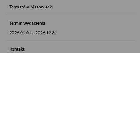
Tomaszów Mazowiecki
Termin wydarzenia
2026.01.01
-
2026.12.31
Kontakt
zgłoszenia przyjmujemy w godz. 8:00 - 15:00, pod numerem
telefonu: 44 726 36 41
Zobacz także
Zaproś ZUS do siebie: Aktywni 50+