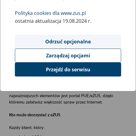
Polityka cookies dla www.zus.pl
Rodzaj wydarzenia
ostatnia aktualizacja 19.08.2024 r.
Szkolenia
Obszar merytoryczny
Odrzuć opcjonalne
obsługa klientów
Zarządzaj opcjami
Opis wydarzenia
Przejdź do serwisu
Platforma Usług Elektronicznych ZUS eZUS
to narzędzie, które ułatwia dostęp do usług świadczonych przez
Zakład Ubezpieczeń Społecznych. Jednym z jego
najważniejszych elementów jest portal PUE/eZUS, dzięki
któremu załatwisz większość spraw przez Internet.
Kto może skorzystać z eZUS
Każdy klient, który: