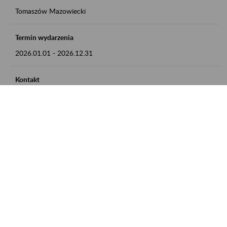
Tomaszów Mazowiecki
Termin wydarzenia
2026.01.01
-
2026.12.31
Kontakt
zgłoszenia przyjmujemy w godz. 8:00 - 15:00, pod numerem
telefonu: 44 726 36 41
Zobacz także
Zaproś ZUS do siebie: Aktywni 50+