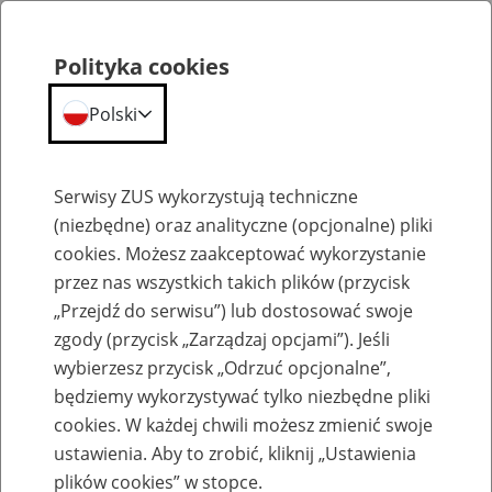
Polityka cookies
Polski
Menu
Szukaj
Serwisy ZUS wykorzystują techniczne
(niezbędne) oraz analityczne (opcjonalne) pliki
cookies. Możesz zaakceptować wykorzystanie
Szkolenia
przez nas wszystkich takich plików (przycisk
„Przejdź do serwisu”) lub dostosować swoje
zgody (przycisk „Zarządzaj opcjami”). Jeśli
wybierzesz przycisk „Odrzuć opcjonalne”,
będziemy wykorzystywać tylko niezbędne pliki
cookies. W każdej chwili możesz zmienić swoje
Zaproś ZUS do siebie - zakładanie profili
ustawienia. Aby to zrobić, kliknij „Ustawienia
eZUS w siedzibie Twojej firmy
plików cookies” w stopce.